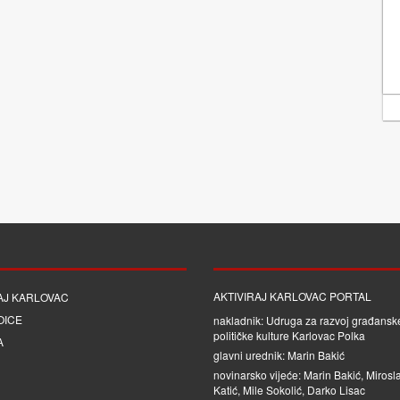
AKTIVIRAJ KARLOVAC PORTAL
AJ KARLOVAC
OICE
nakladnik: Udruga za razvoj građanske
političke kulture Karlovac Polka
A
glavni urednik: Marin Bakić
novinarsko vijeće: Marin Bakić, Mirosl
Katić, Mile Sokolić, Darko Lisac