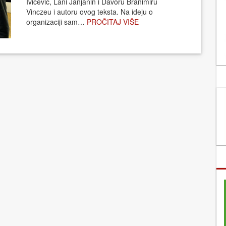
Ivičević, Lani Janjanin i Davoru Branimiru
Vinczeu i autoru ovog teksta. Na ideju o
organizaciji sam…
PROČITAJ VIŠE