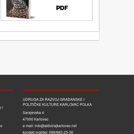
UDRUGA ZA RAZVOJ GRAĐANSKE I
POLITIČKE KULTURE KARLOVAC POLKA
 i
Sarajevska 4
47000 Karlovac
av
e-mail: info@aktivirajkarlovac.net
kontakt mobitel: 099/682-23-30