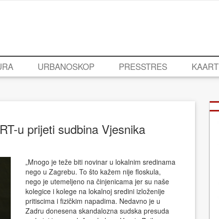
URA
URBANOSKOP
PRESSTRES
KAART
T-u prijeti sudbina Vjesnika
„Mnogo je teže biti novinar u lokalnim sredinama
nego u Zagrebu. To što kažem nije floskula,
nego je utemeljeno na činjenicama jer su naše
kolegice i kolege na lokalnoj sredini izloženije
pritiscima i fizičkim napadima. Nedavno je u
Zadru donesena skandalozna sudska presuda