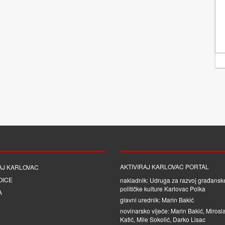
AKTIVIRAJ KARLOVAC PORTAL
AJ KARLOVAC
OICE
nakladnik: Udruga za razvoj građanske
političke kulture Karlovac Polka
A
glavni urednik: Marin Bakić
novinarsko vijeće: Marin Bakić, Mirosl
Katić, Mile Sokolić, Darko Lisac