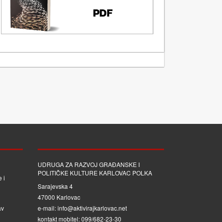
UDRUGA ZA RAZVOJ GRAĐANSKE I
POLITIČKE KULTURE KARLOVAC POLKA
 i
Sarajevska 4
47000 Karlovac
av
e-mail: info@aktivirajkarlovac.net
kontakt mobitel: 099/682-23-30