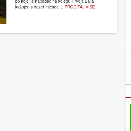
po kojoj je napadač na kolegu Hrvoja Bajla
kažnjen s deset mjeseci…
PROČITAJ VIŠE