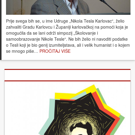
Prije svega bih se, u ime Udruge „Nikola Tesla Karlovac“, želio
zahvaliti Gradu Karlovcu i Županiji karlovačkoj na pomoći koja je
omogućila da se lani održi simpozij „Školovanje i
samoobrazovanje Nikole Tesle“. Ne bih želio ni navoditi podatke
o Tesli koji je bio genij izumiteljstava, ali i velik humanist i o kojem
se mnogo piše…
PROČITAJ VIŠE