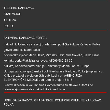
TESLIRAJ KARLOVAC
STAR VOICE
11. TEZA
POLKA
AKTIVIRAJ KARLOVAC PORTAL
nakladnik: Udruga za razvoj građanske i političke kulture Karlovac Polka
glavni urednik: Marin Bakić
novinarsko vijeće: Marin Bakić, Miroslav Katić, Mile Sokolić, Darko Lisac
kontakt: portal@aktivirajkarlovac.net/099/682-23-30
Aktiviraj Karlovac portal član je
Community Media Forum Europe
Udruga za razvoj građanske i političke kulture Karlovac Polka je upisana u
Knjigu pružatelja elektroničkih publikacija pri
AGENCIJI ZA
ELEKTRONIČKE MEDIJE
pod rednim brojem 68/16.
Stavovi izneseni u kolumnama i komentarima su stavovi autora i ne
odražavaju nužno stav nakladnika i uredništva
UDRUGA ZA RAZVOJ GRAĐANSKE I POLITIČKE KULTURE KARLOVAC
POLKA