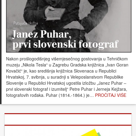
Nakon prošlogodišnjeg višemjesečnog gostovanja u Tehničkom
muzeju „Nikola Tesla“ u Zagrebu Gradska knjižnica „Ivan Goran
Kovačić“ je, kao središnja knjižnica Slovenaca u Republici
Hrvatskoj, 7. svibnja, u suradnji s Veleposlanstvom Republike
Slovenije u Republici Hrvatskoj ugostila izložbu „Janez Puhar –
prvi slovenski fotograf i izumitelj“ Petre Puhar i Jerneja Kejžara,
fotografovih rođaka. Puhar (1814.-1864.) je…
PROČITAJ VIŠE