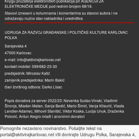
Knjigu pružatelja elektroničkih publikacija pri
AGENCIJI ZA
ELEKTRONIČKE MEDIJE
pod rednim brojem 68/16.
Stavovi izneseni u kolumnama i komentarima su stavovi autora i ne
odražavaju nužno stav nakladnika i uredništva
UDRUGA ZA RAZVOJ GRAĐANSKE I POLITIČKE KULTURE KARLOVAC
POLKA
Sarajevska 4
47000 Karlovac
e-mail: info@aktivirajkarlovac.net
kontakt mobitel: 099/682-23-30
predsjednik: Miroslav Katić
zamjenik predsjednika: Marin Bakić
član Izvršnog odbora: Darko Lisac
Popis donatora za server 2022/23: Nevenka Sudac-Vinski, Vladimir
Šironja, Mladen Matan, Sanja Bedić, Mario Šimić, Vanja Klisurić, Vlasta
Lendler-Adamec, Mihovil Stanišić, Viktor Koska, Lucija Unuk, Draženka
Polović, Antun Alegro mlađi i anonimni donatori
Pomognite nezavisno novinarstvo. Pošaljite tekst na
portal@aktivirajkarlovac.net i/ili donirajte Udrugu Polka, Sarajevska 4,