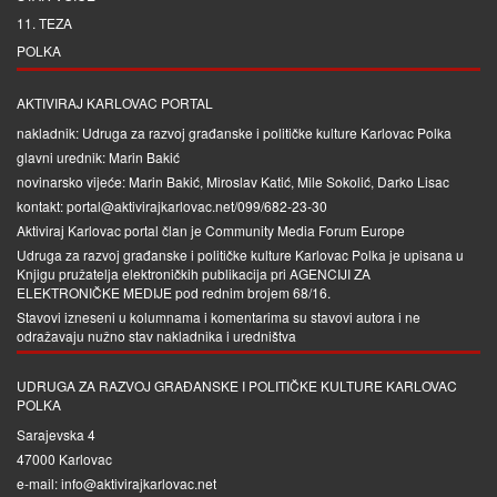
11. TEZA
POLKA
AKTIVIRAJ KARLOVAC PORTAL
nakladnik: Udruga za razvoj građanske i političke kulture Karlovac Polka
glavni urednik: Marin Bakić
novinarsko vijeće: Marin Bakić, Miroslav Katić, Mile Sokolić, Darko Lisac
kontakt: portal@aktivirajkarlovac.net/099/682-23-30
Aktiviraj Karlovac portal član je
Community Media Forum Europe
Udruga za razvoj građanske i političke kulture Karlovac Polka je upisana u
Knjigu pružatelja elektroničkih publikacija pri
AGENCIJI ZA
ELEKTRONIČKE MEDIJE
pod rednim brojem 68/16.
Stavovi izneseni u kolumnama i komentarima su stavovi autora i ne
odražavaju nužno stav nakladnika i uredništva
UDRUGA ZA RAZVOJ GRAĐANSKE I POLITIČKE KULTURE KARLOVAC
POLKA
Sarajevska 4
47000 Karlovac
e-mail: info@aktivirajkarlovac.net