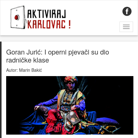
Toggl
naviga
Goran Jurić: I operni pjevači su dio
radničke klase
Autor:
Marin Bakić