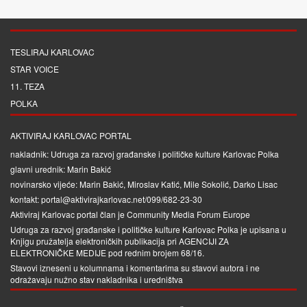
TESLIRAJ KARLOVAC
STAR VOICE
11. TEZA
POLKA
AKTIVIRAJ KARLOVAC PORTAL
nakladnik: Udruga za razvoj građanske i političke kulture Karlovac Polka
glavni urednik: Marin Bakić
novinarsko vijeće: Marin Bakić, Miroslav Katić, Mile Sokolić, Darko Lisac
kontakt: portal@aktivirajkarlovac.net/099/682-23-30
Aktiviraj Karlovac portal član je
Community Media Forum Europe
Udruga za razvoj građanske i političke kulture Karlovac Polka je upisana u
Knjigu pružatelja elektroničkih publikacija pri
AGENCIJI ZA
ELEKTRONIČKE MEDIJE
pod rednim brojem 68/16.
Stavovi izneseni u kolumnama i komentarima su stavovi autora i ne
odražavaju nužno stav nakladnika i uredništva