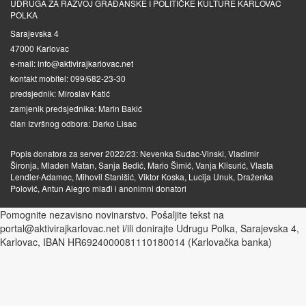
UDRUGA ZA RAZVOJ GRAĐANSKE I POLITIČKE KULTURE KARLOVAC
POLKA
Sarajevska 4
47000 Karlovac
e-mail: info@aktivirajkarlovac.net
kontakt mobitel: 099/682-23-30
predsjednik: Miroslav Katić
zamjenik predsjednika: Marin Bakić
član Izvršnog odbora: Darko Lisac
Popis donatora za server 2022/23: Nevenka Sudac-Vinski, Vladimir
Šironja, Mladen Matan, Sanja Bedić, Mario Šimić, Vanja Klisurić, Vlasta
Lendler-Adamec, Mihovil Stanišić, Viktor Koska, Lucija Unuk, Draženka
Polović, Antun Alegro mlađi i anonimni donatori
Pomognite nezavisno novinarstvo. Pošaljite tekst na
portal@aktivirajkarlovac.net i/ili donirajte Udrugu Polka, Sarajevska 4,
Karlovac, IBAN HR6924000081110180014 (Karlovačka banka)