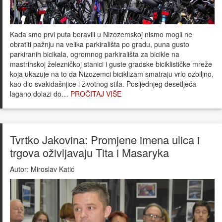
Kada smo prvi puta boravili u Nizozemskoj nismo mogli ne
obratiti pažnju na velika parkirališta po gradu, puna gusto
parkiranih bicikala, ogromnog parkirališta za bicikle na
mastrihskoj železničkoj stanici i guste gradske biciklističke mreže
koja ukazuje na to da Nizozemci biciklizam smatraju vrlo ozbiljno,
kao dio svakidašnjice i životnog stila. Posljednjeg desetljeća
lagano dolazi do…
PROČITAJ VIŠE
Tvrtko Jakovina: Promjene imena ulica i
trgova oživljavaju Tita i Masaryka
Autor:
Miroslav Katić