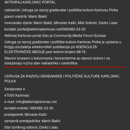
AKTIVIRAJ KARLOVAC PORTAL
nakladnik: Udruga za razvoj građanske i političke kulture Karlovac Polka
glavni urednik: Marin Bakić
novinarsko vijeće: Marin Bakić, Miroslav Katić, Mile Sokolić, Darko Lisac
kontakt: portal@aktivirajkarlovac.net/099/682-23-30
Aktiviraj Karlovac portal član je
Community Media Forum Europe
Udruga za razvoj građanske i političke kulture Karlovac Polka je upisana u
Knjigu pružatelja elektroničkih publikacija pri
AGENCIJI ZA
ELEKTRONIČKE MEDIJE
pod rednim brojem 68/16.
Stavovi izneseni u kolumnama i komentarima su stavovi autora i ne
odražavaju nužno stav nakladnika i uredništva
UDRUGA ZA RAZVOJ GRAĐANSKE I POLITIČKE KULTURE KARLOVAC
POLKA
Sarajevska 4
47000 Karlovac
e-mail: info@aktivirajkarlovac.net
kontakt mobitel: 099/682-23-30
predsjednik: Miroslav Katić
zamjenik predsjednika: Marin Bakić
član Izvršnog odbora: Darko Lisac