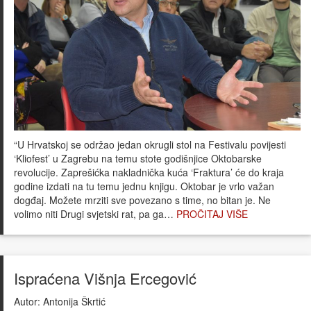
“U Hrvatskoj se održao jedan okrugli stol na Festivalu povijesti
‘Kliofest’ u Zagrebu na temu stote godišnjice Oktobarske
revolucije. Zaprešićka nakladnička kuća ‘Fraktura’ će do kraja
godine izdati na tu temu jednu knjigu. Oktobar je vrlo važan
dogđaj. Možete mrziti sve povezano s time, no bitan je. Ne
volimo niti Drugi svjetski rat, pa ga…
PROČITAJ VIŠE
Ispraćena Višnja Ercegović
Autor:
Antonija Škrtić