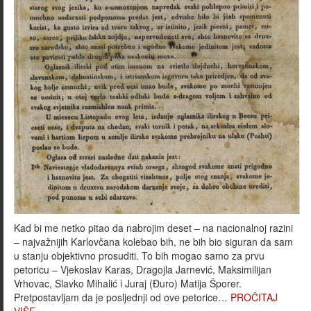
Kad bi me netko pitao da nabrojim deset – na nacionalnoj razini
– najvažnijih Karlovčana kolebao bih, ne bih bio siguran da sam
u stanju objektivno prosuditi. To bih mogao samo za prvu
petoricu – Vjekoslav Karas, Dragojla Jarnević, Maksimilijan
Vrhovac, Slavko Mihalić i Juraj (Đuro) Matija Šporer.
Pretpostavljam da je posljednji od ove petorice…
PROČITAJ
VIŠE