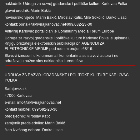
nakladnik: Udruga za razvoj građanske i političke kulture Karlovac Polka
glavni urednik: Marin Bakić
novinarsko vijeće: Marin Bakić, Miroslav Katić, Mile Sokolić, Darko Lisac
kontakt: portal@aktivirajkarlovac.net/099/682-23-30
Aktiviraj Karlovac portal član je
Community Media Forum Europe
Udruga za razvoj građanske i političke kulture Karlovac Polka je upisana u
Knjigu pružatelja elektroničkih publikacija pri
AGENCIJI ZA
ELEKTRONIČKE MEDIJE
pod rednim brojem 68/16.
Stavovi izneseni u kolumnama i komentarima su stavovi autora i ne
odražavaju nužno stav nakladnika i uredništva
UDRUGA ZA RAZVOJ GRAĐANSKE I POLITIČKE KULTURE KARLOVAC
POLKA
Sarajevska 4
47000 Karlovac
e-mail: info@aktivirajkarlovac.net
kontakt mobitel: 099/682-23-30
predsjednik: Miroslav Katić
zamjenik predsjednika: Marin Bakić
član Izvršnog odbora: Darko Lisac