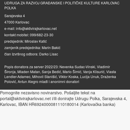
UDRUGA ZA RAZVOJ GRAĐANSKE I POLITIČKE KULTURE KARLOVAC
POLKA
Sarajevska 4
47000 Karlovac
e-mail: info@aktivirajkarlovac.net
kontakt mobitel: 099/682-23-30
predsjednik: Miroslav Katić
zamjenik predsjednika: Marin Bakić
član Izvršnog odbora: Darko Lisac
Popis donatora za server 2022/23: Nevenka Sudac-Vinski, Vladimir
Šironja, Mladen Matan, Sanja Bedić, Mario Šimić, Vanja Klisurić, Vlasta
Lendler-Adamec, Mihovil Stanišić, Viktor Koska, Lucija Unuk, Draženka
Polović, Antun Alegro mlađi i anonimni donatori
Pomognite nezavisno novinarstvo. Pošaljite tekst na
portal@aktivirajkarlovac.net i/ili donirajte Udrugu Polka, Sarajevska 4,
Karlovac, IBAN HR6924000081110180014 (Karlovačka banka)