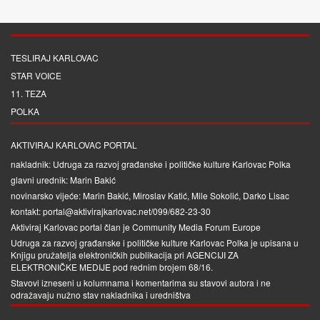
TESLIRAJ KARLOVAC
STAR VOICE
11. TEZA
POLKA
AKTIVIRAJ KARLOVAC PORTAL
nakladnik: Udruga za razvoj građanske i političke kulture Karlovac Polka
glavni urednik: Marin Bakić
novinarsko vijeće: Marin Bakić, Miroslav Katić, Mile Sokolić, Darko Lisac
kontakt: portal@aktivirajkarlovac.net/099/682-23-30
Aktiviraj Karlovac portal član je
Community Media Forum Europe
Udruga za razvoj građanske i političke kulture Karlovac Polka je upisana u
Knjigu pružatelja elektroničkih publikacija pri
AGENCIJI ZA
ELEKTRONIČKE MEDIJE
pod rednim brojem 68/16.
Stavovi izneseni u kolumnama i komentarima su stavovi autora i ne
odražavaju nužno stav nakladnika i uredništva