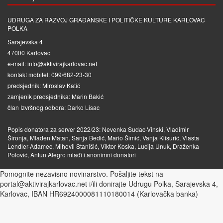
UDRUGA ZA RAZVOJ GRAĐANSKE I POLITIČKE KULTURE KARLOVAC
POLKA
Sarajevska 4
47000 Karlovac
e-mail: info@aktivirajkarlovac.net
kontakt mobitel: 099/682-23-30
predsjednik: Miroslav Katić
zamjenik predsjednika: Marin Bakić
član Izvršnog odbora: Darko Lisac
Popis donatora za server 2022/23: Nevenka Sudac-Vinski, Vladimir
Šironja, Mladen Matan, Sanja Bedić, Mario Šimić, Vanja Klisurić, Vlasta
Lendler-Adamec, Mihovil Stanišić, Viktor Koska, Lucija Unuk, Draženka
Polović, Antun Alegro mlađi i anonimni donatori
Pomognite nezavisno novinarstvo. Pošaljite tekst na
portal@aktivirajkarlovac.net i/ili donirajte Udrugu Polka, Sarajevska 4,
Karlovac, IBAN HR6924000081110180014 (Karlovačka banka)