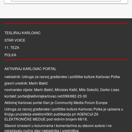
TESLIRAJ KARLOVAC
STAR VOICE
11. TEZA
POLKA
AKTIVIRAJ KARLOVAC PORTAL
nakladnik: Udruga za razvoj građanske i političke kulture Karlovac Polka
glavni urednik: Marin Bakić
novinarsko vijeće: Marin Bakić, Miroslav Katić, Mile Sokolić, Darko Lisac
kontakt: portal@aktivirajkarlovac.net/099/682-23-30
Aktiviraj Karlovac portal član je
Community Media Forum Europe
Udruga za razvoj građanske i političke kulture Karlovac Polka je upisana u
Knjigu pružatelja elektroničkih publikacija pri
AGENCIJI ZA
ELEKTRONIČKE MEDIJE
pod rednim brojem 68/16.
Stavovi izneseni u kolumnama i komentarima su stavovi autora i ne
odražavaju nužno stav nakladnika i uredništva