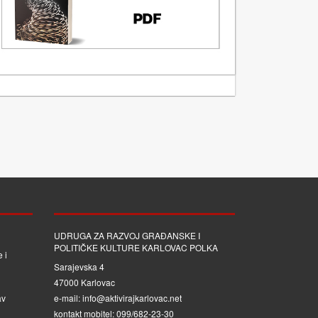
UDRUGA ZA RAZVOJ GRAĐANSKE I
POLITIČKE KULTURE KARLOVAC POLKA
 i
Sarajevska 4
47000 Karlovac
av
e-mail: info@aktivirajkarlovac.net
kontakt mobitel: 099/682-23-30