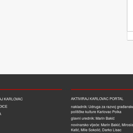
AKTIVIRAJ KARLOVAC PORTAL
AJ KARLOVAC
OICE
nakladnik: Udruga za razvoj građanske
političke kulture Karlovac Polka
A
glavni urednik: Marin Bakić
novinarsko vijeće: Marin Bakić, Mirosl
Katić, Mile Sokolić, Darko Lisac