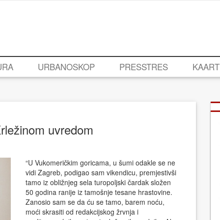
URA
URBANOSKOP
PRESSTRES
KAART
Krležinom uvredom
“U Vukomeričkim goricama, u šumi odakle se ne
vidi Zagreb, podigao sam vikendicu, premjestivši
tamo iz obližnjeg sela turopoljski čardak složen
50 godina ranije iz tamošnje tesane hrastovine.
Zanosio sam se da ću se tamo, barem noću,
moći skrasiti od redakcijskog žrvnja i