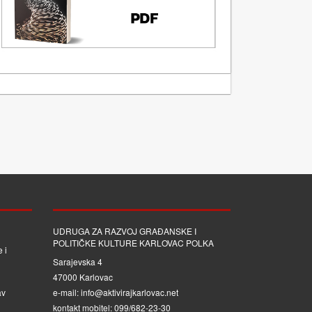
UDRUGA ZA RAZVOJ GRAĐANSKE I
POLITIČKE KULTURE KARLOVAC POLKA
 i
Sarajevska 4
47000 Karlovac
av
e-mail: info@aktivirajkarlovac.net
kontakt mobitel: 099/682-23-30