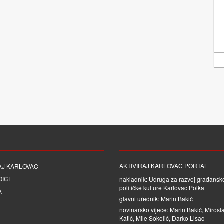
AKTIVIRAJ KARLOVAC PORTAL
AJ KARLOVAC
OICE
nakladnik: Udruga za razvoj građanske
političke kulture Karlovac Polka
A
glavni urednik: Marin Bakić
novinarsko vijeće: Marin Bakić, Mirosl
Katić, Mile Sokolić, Darko Lisac