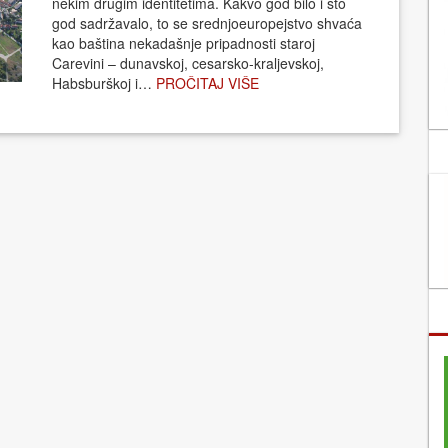
nekim drugim identitetima. Kakvo god bilo i što
god sadržavalo, to se srednjoeuropejstvo shvaća
kao baština nekadašnje pripadnosti staroj
Carevini – dunavskoj, cesarsko-kraljevskoj,
Habsburškoj i…
PROČITAJ VIŠE