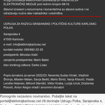
ELEKTRONIČKE MEDIJE
pod rednim brojem 68/16.
Stavovi izneseni u kolumnama i komentarima su stavovi autora i ne
odražavaju nužno stav nakladnika i uredništva
UDRUGA ZA RAZVOJ GRAĐANSKE I POLITIČKE KULTURE KARLOVAC
POLKA
Sarajevska 4
47000 Karlovac
e-mail: info@aktivirajkarlovac.net
kontakt mobitel: 099/682-23-30
predsjednik: Miroslav Katić
zamjenik predsjednika: Marin Bakić
član Izvršnog odbora: Darko Lisac
Popis donatora za server 2022/23: Nevenka Sudac-Vinski, Vladimir
Šironja, Mladen Matan, Sanja Bedić, Mario Šimić, Vanja Klisurić, Vlasta
Lendler-Adamec, Mihovil Stanišić, Viktor Koska, Lucija Unuk, Draženka
Polović, Antun Alegro mlađi i anonimni donatori
Pomognite nezavisno novinarstvo. Pošaljite tekst na
portal@aktivirajkarlovac.net i/ili donirajte Udrugu Polka, Sarajevska 4,