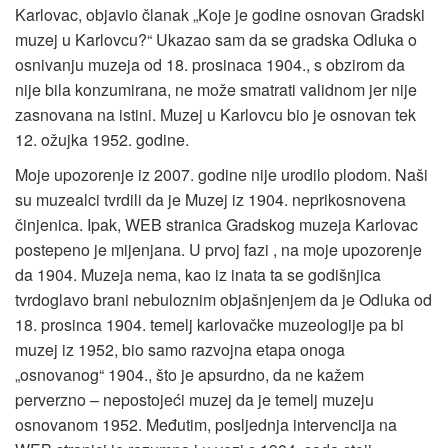
Karlovac, objavio članak „Koje je godine osnovan Gradski
muzej u Karlovcu?“ Ukazao sam da se gradska Odluka o
osnivanju muzeja od 18. prosinaca 1904., s obzirom da
nije bila konzumirana, ne može smatrati validnom jer nije
zasnovana na istini. Muzej u Karlovcu bio je osnovan tek
12. ožujka 1952. godine.
Moje upozorenje iz 2007. godine nije urodilo plodom. Naši
su muzealci tvrdili da je Muzej iz 1904. neprikosnovena
činjenica. Ipak, WEB stranica Gradskog muzeja Karlovac
postepeno je mijenjana. U prvoj fazi , na moje upozorenje
da 1904. Muzeja nema, kao iz inata ta se godišnjica
tvrdoglavo brani nebuloznim objašnjenjem da je Odluka od
18. prosinca 1904. temelj karlovačke muzeologije pa bi
muzej iz 1952, bio samo razvojna etapa onoga
„osnovanog“ 1904., što je apsurdno, da ne kažem
perverzno – nepostojeći muzej da je temelj muzeju
osnovanom 1952. Međutim, posljednja intervencija na