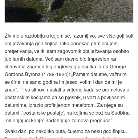
Živimo u razdoblju u kojem se, razumljivo, sve više goji kult
obilježavanja godišnjica. Iako ponekad primjećujem
pretjerivanja, veliki sam zagovornik obilježavanja osobito
jubilarnih datuma. Već sam davno bio impresioniran
stihovima znamenitog engleskog pjesnika lorda George
Gordona Byrona (1788-1824): „Pamtim datume, važni mi
se čine, ne samo godina i mjesec, volim i dan da mi je
znan“. Ti su stihovi nastali u vrijeme kada se prometovalo
poštanskim kočijama pa se pjesnik, u vezi s povijesnim
datumima, izrazio profinjenom metaforom. Za njega su
datumi „’poštanske postaje’, na kojima se božica Sudbina
„mijenjajući konje’ nadahnjuje za nova pregnuća“.
Svaki dan, po nekoliko puta, čujemo za neku godišnjicu.