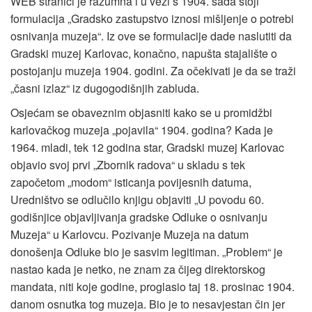
WEB stranici je razumna i u vezi s 1904. sada stoji
formulacija „Gradsko zastupstvo iznosi mišljenje o potrebi
osnivanja muzeja“. Iz ove se formulacije dade naslutiti da
Gradski muzej Karlovac, konačno, napušta stajalište o
postojanju muzeja 1904. godini. Za očekivati je da se traži
„časni izlaz“ iz dugogodišnjih zabluda.
Osjećam se obaveznim objasniti kako se u promidžbi
karlovačkog muzeja „pojavila“ 1904. godina? Kada je
1964. mladi, tek 12 godina star, Gradski muzej Karlovac
objavio svoj prvi „Zbornik radova“ u skladu s tek
započetom „modom“ isticanja povijesnih datuma,
Uredništvo se odlučilo knjigu objaviti „U povodu 60.
godišnjice objavljivanja gradske Odluke o osnivanju
Muzeja“ u Karlovcu. Pozivanje Muzeja na datum
donošenja Odluke bio je sasvim legitiman. „Problem“ je
nastao kada je netko, ne znam za čijeg direktorskog
mandata, niti koje godine, proglasio taj 18. prosinac 1904.
danom osnutka tog muzeja. Bio je to nesavjestan čin jer