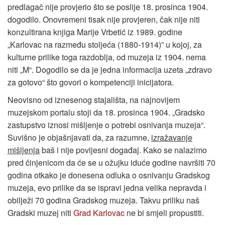
predlagač nije provjerio što se poslije 18. prosinca 1904.
dogodilo. Onovremeni tisak nije provjeren, čak nije niti
konzultirana knjiga Marije Vrbetić iz 1989. godine
„Karlovac na razmeđu stoljeća (1880-1914)” u kojoj, za
kulturne prilike toga razdoblja, od muzeja iz 1904. nema
niti „M“. Dogodilo se da je jedna informacija uzeta „zdravo
za gotovo“ što govori o kompetenciji inicijatora.
Neovisno od iznesenog stajališta, na najnovijem
muzejskom portalu stoji da 18. prosinca 1904. „Gradsko
zastupstvo iznosi mišljenje o potrebi osnivanja muzeja“.
Suvišno je objašnjavati da, za razumne,
izražavanje
mišljenja
baš i nije povijesni događaj. Kako se nalazimo
pred činjenicom da će se u ožujku iduće godine navršiti 70
godina otkako je donesena odluka o osnivanju Gradskog
muzeja, evo prilike da se ispravi jedna velika nepravda i
obilježi 70 godina Gradskog muzeja. Takvu priliku naš
Gradski muzej niti
Grad Karlovac
ne bi smjeli propustiti.