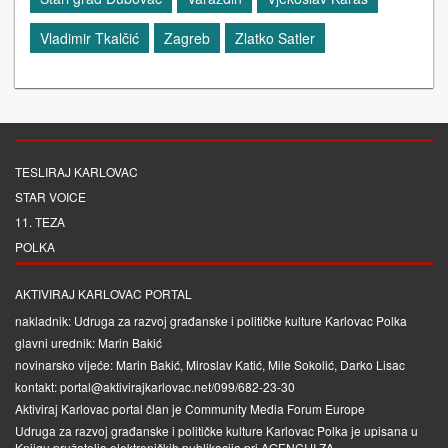
Vladimir Tkalčić
Zagreb
Zlatko Satler
TESLIRAJ KARLOVAC
STAR VOICE
11. TEZA
POLKA
AKTIVIRAJ KARLOVAC PORTAL
nakladnik: Udruga za razvoj građanske i političke kulture Karlovac Polka
glavni urednik: Marin Bakić
novinarsko vijeće: Marin Bakić, Miroslav Katić, Mile Sokolić, Darko Lisac
kontakt: portal@aktivirajkarlovac.net/099/682-23-30
Aktiviraj Karlovac portal član je
Community Media Forum Europe
Udruga za razvoj građanske i političke kulture Karlovac Polka je upisana u
Knjigu pružatelja elektroničkih publikacija pri
AGENCIJI ZA