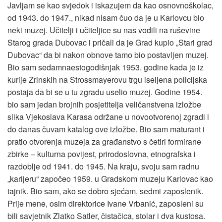
Javljam se kao svjedok i iskazujem da kao osnovnoškolac,
od 1943. do 1947., nikad nisam čuo da je u Karlovcu bio
neki muzej. Učitelji i učiteljice su nas vodili na ruševine
Starog grada Dubovac i pričali da je Grad kupio „Stari grad
Dubovac“ da bi nakon obnove tamo bio postavljen muzej.
Bio sam sedamnaestogodišnjak 1953. godine kada je iz
kurije Zrinskih na Strossmayerovu trgu iseljena policijska
postaja da bi se u tu zgradu uselio muzej. Godine 1954.
bio sam jedan brojnih posjetitelja veličanstvena izložbe
slika Vjekoslava Karasa održane u novootvorenoj zgradi i
do danas čuvam katalog ove izložbe. Bio sam maturant i
pratio otvorenja muzeja za građanstvo s četiri formirane
zbirke – kulturna povijest, prirodoslovna, etnografska i
razdoblje od 1941. do 1945. Na kraju, svoju sam radnu
„karijeru“ započeo 1959. u Gradskom muzeju Karlovac kao
tajnik. Bio sam, ako se dobro sjećam, sedmi zaposlenik.
Prije mene, osim direktorice Ivane Vrbanić, zaposleni su
bili savjetnik Zlatko Satler, čistačica, stolar i dva kustosa.