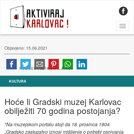
Toggl
naviga
Objavjeno: 15.06.2021
KULTURA
Hoće li Gradski muzej Karlovac
obilježiti 70 godina postojanja?
"Na muzejskom portalu stoji da 18. prosinca 1904.
„Gradsko zastupstvo iznosi mišljenje o potrebi osnivanja