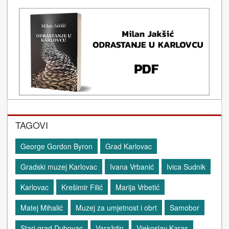
TAGOVI
George Gordon Byron
Grad Karlovac
Gradski muzej Karlovac
Ivana Vrbanić
Ivica Sudnik
Karlovac
Krešimir Filić
Marija Vrbetić
Matej Mihalić
Muzej za umjetnost i obrt
Samobor
Stari grad Dubovac
Varaždin
Vjekoslav Karas