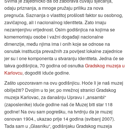
Svima je zajedničko da od zaborava čuvaju sjećanja,
odaju priznanja, a mnoge pružaju priliku za nova
pregnuća. Saznanja o vlastitoj prošlosti faktor su osobnog,
zavičajnog, ali i nacionalnog identiteta. Zato imaju
nezamjenjivu vrijednost. Osim godišnjica na kojima se
komemoriraju osobe i važni događaji nacionalne
dimenzije, među njima ima i onih koje se odnose na
osnutak institucija prevažnih za povijest lokalne zajednice
jer su i one komponenta u stvaranju identiteta. Jedna će se
takva godišnjica, 70 godina od osnutka
Gradskog muzeja u
Karlovcu
, dogoditi iduće godine.
Zašto upozoravam na ovu godišnjicu. Hoće li je naš muzej
obilježiti? Dvojim u to jer, po mrežnoj stranici Gradskog
muzeja Karlovac, za današnju Upravu i „ansambl“
(zaposlenike) iduće godine naš će Muzej biti star 118
godine! Na ovu sam pogrešku, na tvrdnju da je muzej
osnovan 1904., ukazao prije 14 godina (svibanj 2007).
Tada sam u „Glasniku“, godišnjaku Gradskog muzeja