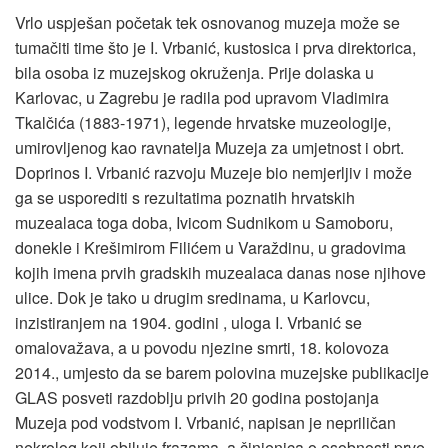
Vrlo uspješan početak tek osnovanog muzeja može se
tumačiti time što je I. Vrbanić, kustosica i prva direktorica,
bila osoba iz muzejskog okruženja. Prije dolaska u
Karlovac, u Zagrebu je radila pod upravom Vladimira
Tkalčića (1883-1971), legende hrvatske muzeologije,
umirovljenog kao ravnatelja Muzeja za umjetnost i obrt.
Doprinos I. Vrbanić razvoju Muzeje bio nemjerljiv i može
ga se usporediti s rezultatima poznatih hrvatskih
muzealaca toga doba, Ivicom Sudnikom u Samoboru,
donekle i Krešimirom Filićem u Varaždinu, u gradovima
kojih imena prvih gradskih muzealaca danas nose njihove
ulice. Dok je tako u drugim sredinama, u Karlovcu,
inzistiranjem na 1904. godini , uloga I. Vrbanić se
omalovažava, a u povodu njezine smrti, 18. kolovoza
2014., umjesto da se barem polovina muzejske publikacije
GLAS posveti razdoblju privih 20 godina postojanja
Muzeja pod vodstvom I. Vrbanić, napisan je nepriličan
nekrolog koji obiluje frazama, a činjenica o osobnosti prve