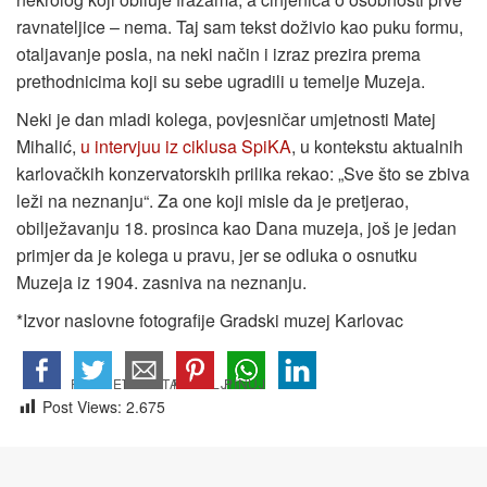
ravnateljice – nema. Taj sam tekst doživio kao puku formu,
otaljavanje posla, na neki način i izraz prezira prema
prethodnicima koji su sebe ugradili u temelje Muzeja.
Neki je dan mladi kolega, povjesničar umjetnosti Matej
Mihalić,
u intervjuu iz ciklusa SpiKA
, u kontekstu aktualnih
karlovačkih konzervatorskih prilika rekao: „Sve što se zbiva
leži na neznanju“. Za one koji misle da je pretjerao,
obilježavanju 18. prosinca kao Dana muzeja, još je jedan
primjer da je kolega u pravu, jer se odluka o osnutku
Muzeja iz 1904. zasniva na neznanju.
*Izvor naslovne fotografije Gradski muzej Karlovac
Post Views:
2.675