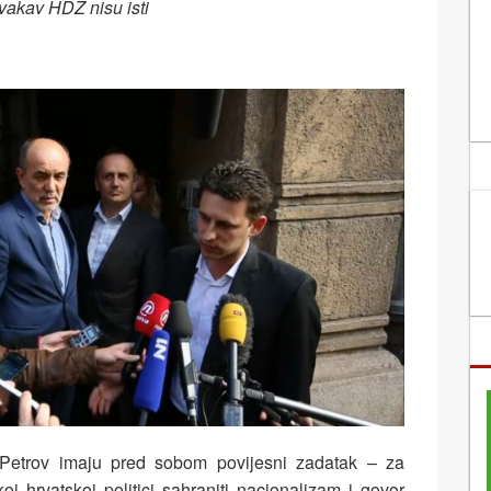
vakav HDZ nisu isti
Petrov imaju pred sobom povijesni zadatak – za
oj hrvatskoj politici sahraniti nacionalizam i govor