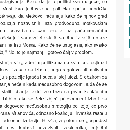
reslagivanja. Kažu da je u politici sve moguće, no
 Most kao jedinstvena politička opcija neodrživ.
otkrivaju da Metkovci računaju kako će njihov grad
koalicija nezavisnih lista predvođena metkovskim
om ostvarila odličan rezultat na parlamentarnim
očekuju i stanovnici ostalih sredina iz kojih dolaze
ani na listi Mosta. Kako će se usuglasiti, ako svatko
aj? No, to je najmanji i gotovo šaljiv problem.
st nije s izgrađenim politikama na svim područjima i
ednosti izašao na izbore, nego s gotovo ultimativnim
ju s pozicije igrača i suca u istoj ulozi. S obzirom da
itanja neće nikada međusobno dogovoriti, a da će se
ostalih pitanja razići vrlo brzo na prvim konkretnim
 bi bilo, ako se žele izbjeći prijevremeni izbori, da
ta dogovore međusobnu strategiju po kojoj će prvo
rana Milanovića, odnosno koaliciju Hrvatska raste u
e, odnosno izolaciju HDZ-a, a potom se gospodski
ti novi klubovi nezavisnih zastupnika, pojedini