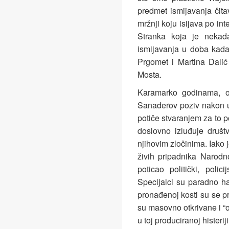
predmet ismijavanja čita
mržnji koju isijava po in
Stranka koja je nekada
ismijavanja u doba kada 
Prgomet i Martina Dalić
Mosta.
Karamarko godinama, ot
Sanaderov poziv nakon u
potiče stvaranjem za to 
doslovno izluđuje društ
njihovim zločinima. Iako j
živih pripadnika Narodn
poticao politički, polic
Specijalci su paradno ha
pronađenoj kosti su se p
su masovno otkrivane i “o
u toj produciranoj histerij