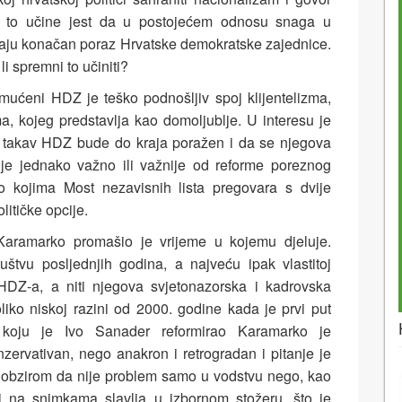
a to učine jest da u postojećem odnosu snaga u
aju konačan poraz Hrvatske demokratske zajednice.
 li spremni to učiniti?
mućeni HDZ je teško podnošljiv spoj klijentelizma,
a, kojeg predstavlja kao domoljublje. U interesu je
 takav HDZ bude do kraja poražen i da se njegova
o je jednako važno ili važnije od reforme poreznog
o kojima Most nezavisnih lista pregovara s dvije
itičke opcije.
aramarko promašio je vrijeme u kojemu djeluje.
uštvu posljednjih godina, a najveću ipak vlastitoj
ng HDZ-a, a niti njegova svjetonazorska i kadrovska
 toliko niskoj razini od 2000. godine kada je prvi put
u koju je Ivo Sanader reformirao Karamarko je
zervativan, nego anakron i retrogradan i pitanje je
 s obzirom da nije problem samo u vodstvu nego, kao
li na snimkama slavlja u izbornom stožeru, što je