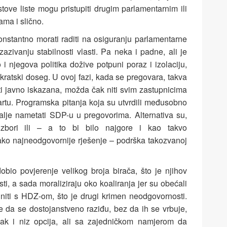
tove liste mogu pristupiti drugim parlamentarnim ili
ma i slično.
nstantno morati raditi na osiguranju parlamentarne
azivanju stabilnosti vlasti. Pa neka i padne, ali je
i njegova politika dožive potpuni poraz i izolaciju,
kratski doseg. U ovoj fazi, kada se pregovara, takva
iti javno iskazana, možda čak niti svim zastupnicima
tartu. Programska pitanja koja su utvrdili međusobno
alje nametati SDP-u u pregovorima. Alternativa su,
 izbori ili – a to bi bilo najgore i kao takvo
kako najneodgovornije rješenje – podrška takozvanoj
bio povjerenje velikog broja birača, što je njihov
i, a sada moraliziraju oko koaliranja jer su obećali
niti s HDZ-om, što je drugi krimen neodgovornosti.
 da se dostojanstveno raziđu, bez da ih se vrbuje,
čak i niz opcija, ali sa zajedničkom namjerom da