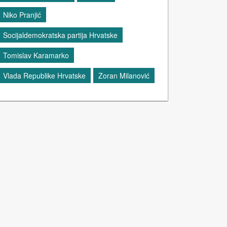
Niko Pranjić
Socijaldemokratska partija Hrvatske
Tomislav Karamarko
Vlada Republike Hrvatske
Zoran Milanović