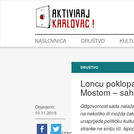
NASLOVNICA
DRUŠTVO
KULT
DRUŠTVO
Loncu poklopa
Mostom – sahr
Odgovornost sada nalaže 
Objavjeno:
10.11.2015
na nekoliko ili možda čak
unaprijede političku kult
stranke ne smiju ići. Isp