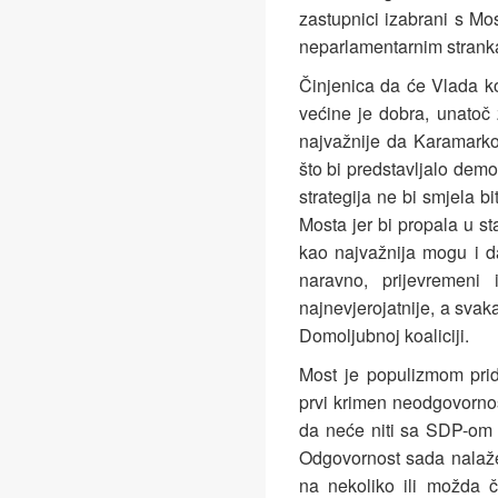
zastupnici izabrani s Mos
neparlamentarnim stranka
Činjenica da će Vlada ko
većine je dobra, unatoč z
najvažnije da Karamarko 
što bi predstavljalo demo
strategija ne bi smjela b
Mosta jer bi propala u s
kao najvažnija mogu i d
naravno, prijevremeni
najnevjerojatnije, a sva
Domoljubnoj koaliciji.
Most je populizmom prido
prvi krimen neodgovornost
da neće niti sa SDP-om 
Odgovornost sada nalaže
na nekoliko ili možda 