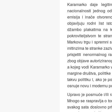
Karamarko daje legitim
nacionalnosti jednog o
emisija i inače otvoreno
objavljuju rodni list i
džambo plakatima na k
pokroviteljstvom te stra
Markovu trgu i spremni su
mitinzima te stranke zaziv
prisjetiti nenormalnog r
zbog objave autoriziran
a kojeg vodi Karamarko vj
margine društva, politike
takvu politiku i, ako je p
osnuje novu i modernu po
Upravo je posrnuće i/ili 
Mnogo se raspravlja o tom
svakog sata doslovno pri