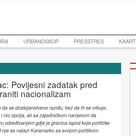
URA
URBANOSKOP
PRESSTRES
KAART
c: Povijesni zadatak pred
aniti nacionalizam
da se dostojanstveno raziđu, bez da ih se vrbuje,
 i niz opcija, ali sa zajedničkom namjerom da
uru određivanjem gdje je granica ispod koje političke
od nje se nalazi Karamarko sa svojom politikom.