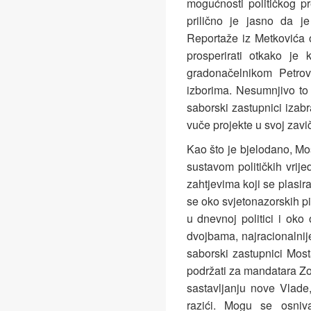
mogućnosti političkog p
prilično je jasno da je
Reportaže iz Metkovića 
prosperirati otkako je 
gradonačelnikom Petrov
izborima. Nesumnjivo to 
saborski zastupnici izabr
vuče projekte u svoj zavič
Kao što je bjelodano, Mo
sustavom političkih vrij
zahtjevima koji se plasira
se oko svjetonazorskih p
u dnevnoj politici i oko 
dvojbama, najracionalnije
saborski zastupnici Mos
podržati za mandatara Zo
sastavljanju nove Vlad
razići. Mogu se osniva