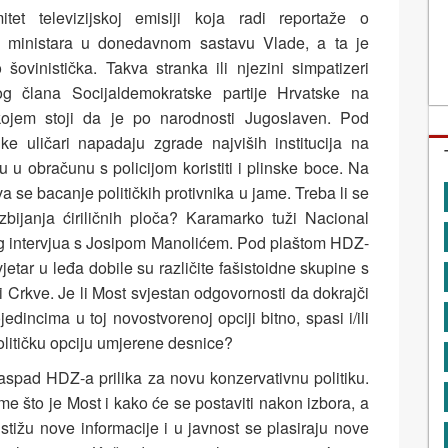
itet televizijskoj emisiji koja radi reportaže o
d ministara u donedavnom sastavu Vlade, a ta je
 šovinistička. Takva stranka ili njezini simpatizeri
stog člana Socijaldemokratske partije Hrvatske na
ojem stoji da je po narodnosti Jugoslaven. Pod
nke uličari napadaju zgrade najviših institucija na
 u obračunu s policijom koristiti i plinske boce. Na
a se bacanje političkih protivnika u jame. Treba li se
azbijanja ćiriličnih ploča? Karamarko tuži Nacional
og intervjua s Josipom Manolićem. Pod plaštom HDZ-
etar u leđa dobile su različite fašistoidne skupine s
 i Crkve. Je li Most svjestan odgovornosti da dokrajči
ojedincima u toj novostvorenoj opciji bitno, spasi i/ili
litičku opciju umjerene desnice?
raspad HDZ-a prilika za novu konzervativnu politiku.
e što je Most i kako će se postaviti nakon izbora, a
stižu nove informacije i u javnost se plasiraju nove