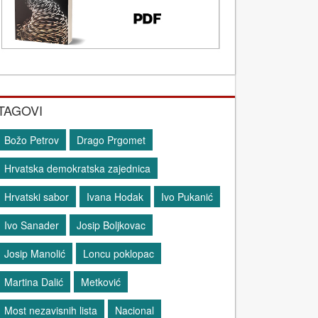
TAGOVI
Božo Petrov
Drago Prgomet
Hrvatska demokratska zajednica
Hrvatski sabor
Ivana Hodak
Ivo Pukanić
Ivo Sanader
Josip Boljkovac
Josip Manolić
Loncu poklopac
Martina Dalić
Metković
Most nezavisnih lista
Nacional