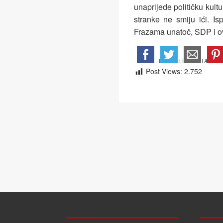
unaprijede političku kult
stranke ne smiju ići. I
Frazama unatoč, SDP i ov
Post Views:
2.752