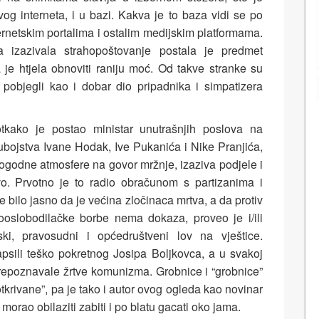
vog interneta, i u bazi. Kakva je to baza vidi se po
ternetskim portalima i ostalim medijskim platformama.
 izazivala strahopoštovanje postala je predmet
je htjela obnoviti raniju moć. Od takve stranke su
 pobjegli kao i dobar dio pripadnika i simpatizera
kako je postao ministar unutrašnjih poslova na
bojstva Ivane Hodak, Ive Pukanića i Nike Pranjića,
pogodne atmosfere na govor mržnje, izaziva podjele i
vo. Prvotno je to radio obračunom s partizanima i
e bilo jasno da je većina zločinaca mrtva, a da protiv
ooslobodilačke borbe nema dokaza, proveo je i/ili
ijski, pravosudni i općedruštveni lov na vještice.
psili teško pokretnog Josipa Boljkovca, a u svakoj
repoznavale žrtve komunizma. Grobnice i “grobnice”
tkrivane”, pa je tako i autor ovog ogleda kao novinar
i morao obilaziti zabiti i po blatu gacati oko jama.