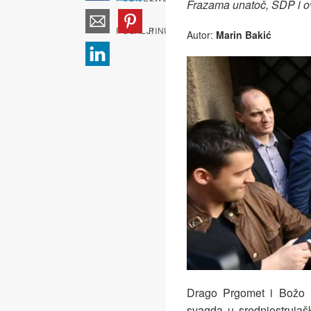
Frazama unatoč, SDP i o
Autor:
Marin Bakić
Drago Prgomet i Božo 
svagda u srednjostrujašk