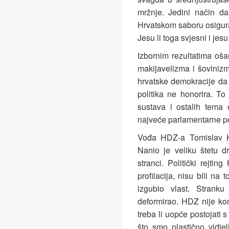
mržnje. Jedini način d
Hrvatskom saboru osigur
Jesu li toga svjesni i jesu
Izbornim rezultatima oša
makijavelizma i šovinizm
hrvatske demokracije da
politika ne honorira. T
sustava i ostalih tema 
najveće parlamentarne pol
Vođa HDZ-a Tomislav K
Nanio je veliku štetu dr
stranci. Politički rejti
profilacija, nisu bili na
izgubio vlast. Strank
deformirao. HDZ nije kon
treba li uopće postojati
što smo plastično vidje