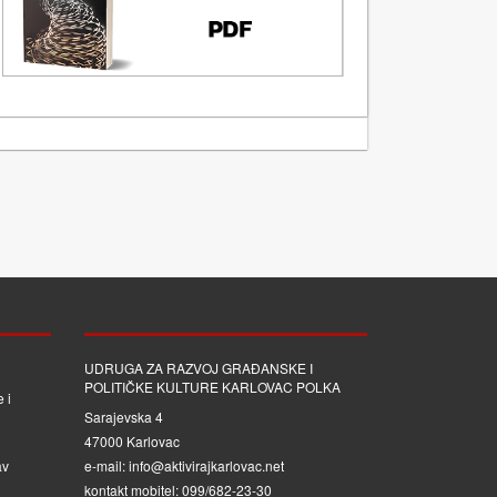
UDRUGA ZA RAZVOJ GRAĐANSKE I
POLITIČKE KULTURE KARLOVAC POLKA
 i
Sarajevska 4
47000 Karlovac
av
e-mail: info@aktivirajkarlovac.net
kontakt mobitel: 099/682-23-30