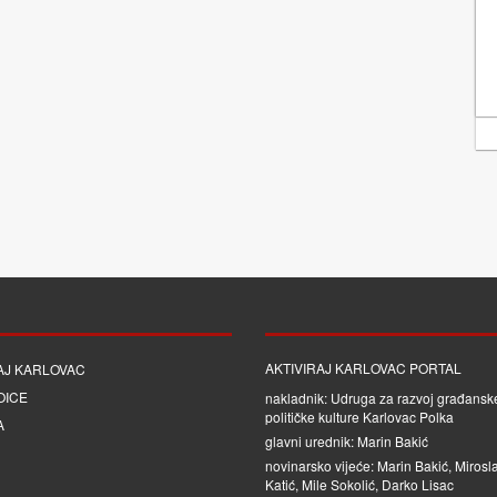
AKTIVIRAJ KARLOVAC PORTAL
AJ KARLOVAC
OICE
nakladnik: Udruga za razvoj građanske
političke kulture Karlovac Polka
A
glavni urednik: Marin Bakić
novinarsko vijeće: Marin Bakić, Mirosl
Katić, Mile Sokolić, Darko Lisac