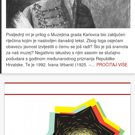
Posljednji mi je prilog o Muzejima grada Karlovca bio zaključen
riječima kojim je naslovljen današnji tekst. Zbog toga osjećam
obavezu javnost izvijestiti o čemu se još radi? Što je još sramota
za naš muzej? Negativno iskustvo s njim sasvim se slučajno
podudara s godinom međunarodnog priznanja Republike
Hrvatske. Te je 1992. Ivana Vrbanić (1925. –…
PROČITAJ VIŠE