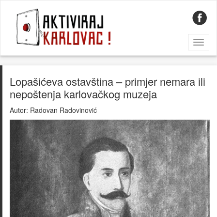
Toggl
naviga
Lopašićeva ostavština – primjer nemara ili
nepoštenja karlovačkog muzeja
Autor:
Radovan Radovinović