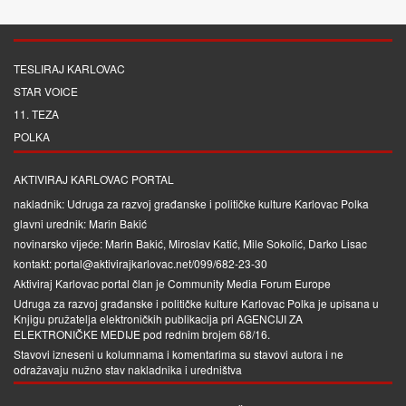
TESLIRAJ KARLOVAC
STAR VOICE
11. TEZA
POLKA
AKTIVIRAJ KARLOVAC PORTAL
nakladnik: Udruga za razvoj građanske i političke kulture Karlovac Polka
glavni urednik: Marin Bakić
novinarsko vijeće: Marin Bakić, Miroslav Katić, Mile Sokolić, Darko Lisac
kontakt: portal@aktivirajkarlovac.net/099/682-23-30
Aktiviraj Karlovac portal član je
Community Media Forum Europe
Udruga za razvoj građanske i političke kulture Karlovac Polka je upisana u
Knjigu pružatelja elektroničkih publikacija pri
AGENCIJI ZA
ELEKTRONIČKE MEDIJE
pod rednim brojem 68/16.
Stavovi izneseni u kolumnama i komentarima su stavovi autora i ne
odražavaju nužno stav nakladnika i uredništva