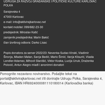
UDRUGA ZA RAZVOJ GRAĐANSKE I POLITIČKE KULTURE KARLOVAC
POLKA
Sarajevska 4
47000 Karlovac
e-mail: info@aktivirajkarlovac.net
kontakt mobitel: 099/682-23-30
predsjednik: Miroslav Katić
zamjenik predsjednika: Marin Bakić
član Izvršnog odbora: Darko Lisac
Popis donatora za server 2022/23: Nevenka Sudac-Vinski, Vladimir
Šironja, Mladen Matan, Sanja Bedić, Mario Šimić, Vanja Klisurić, Vlasta
Lendler-Adamec, Mihovil Stanišić, Viktor Koska, Lucija Unuk, Draženka
Polović, Antun Alegro mlađi i anonimni donatori
Pomognite nezavisno novinarstvo. Pošaljite tekst na
portal@aktivirajkarlovac.net i/ili donirajte Udrugu Polka, Sarajevska 4,
Karlovac, IBAN HR6924000081110180014 (Karlovačka banka)