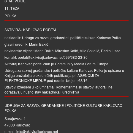
STAR VOICE
11. TEZA
POLKA
AKTIVIRAJ KARLOVAC PORTAL
nakladnik: Udruga za razvoj građanske i političke kulture Karlovac Polka
glavni urednik: Marin Bakić
novinarsko vijeće: Marin Bakić, Miroslav Katić, Mile Sokolić, Darko Lisac
kontakt: portal@aktivirajkarlovac.net/099/682-23-30
Aktiviraj Karlovac portal član je
Community Media Forum Europe
Udruga za razvoj građanske i političke kulture Karlovac Polka je upisana u
Knjigu pružatelja elektroničkih publikacija pri
AGENCIJI ZA
ELEKTRONIČKE MEDIJE
pod rednim brojem 68/16.
Stavovi izneseni u kolumnama i komentarima su stavovi autora i ne
odražavaju nužno stav nakladnika i uredništva
UDRUGA ZA RAZVOJ GRAĐANSKE I POLITIČKE KULTURE KARLOVAC
POLKA
Sarajevska 4
47000 Karlovac
e-mail: info@aktivirajkarlovac.net