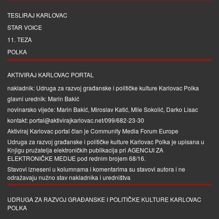
TESLIRAJ KARLOVAC
STAR VOICE
11. TEZA
POLKA
AKTIVIRAJ KARLOVAC PORTAL
nakladnik: Udruga za razvoj građanske i političke kulture Karlovac Polka
glavni urednik: Marin Bakić
novinarsko vijeće: Marin Bakić, Miroslav Katić, Mile Sokolić, Darko Lisac
kontakt: portal@aktivirajkarlovac.net/099/682-23-30
Aktiviraj Karlovac portal član je
Community Media Forum Europe
Udruga za razvoj građanske i političke kulture Karlovac Polka je upisana u
Knjigu pružatelja elektroničkih publikacija pri
AGENCIJI ZA
ELEKTRONIČKE MEDIJE
pod rednim brojem 68/16.
Stavovi izneseni u kolumnama i komentarima su stavovi autora i ne
odražavaju nužno stav nakladnika i uredništva
UDRUGA ZA RAZVOJ GRAĐANSKE I POLITIČKE KULTURE KARLOVAC
POLKA