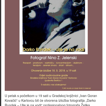
U petak s početkom u 19 sati u Gradskoj knjižnici „Ivan Goran
Kovačić“ u Karlovcu bit će otvorena izložba fotografija „Darko
Rundek – Ulje je na vodi“ profesionalnog fotografa Željka