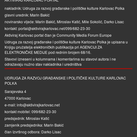
nakladnik: Udruga za razvoj građanske i političke kulture Karlovac Polka
glavni urednik: Marin Bakić
novinarsko vijeće: Marin Bakić, Miroslav Katić, Mile Sokolić, Darko Lisac
kontakt: portal@aktivirajkarlovac.net/099/682-23-30
Aktiviraj Karlovac portal član je
Community Media Forum Europe
Udruga za razvoj građanske i političke kulture Karlovac Polka je upisana u
Knjigu pružatelja elektroničkih publikacija pri
AGENCIJI ZA
ELEKTRONIČKE MEDIJE
pod rednim brojem 68/16.
Stavovi izneseni u kolumnama i komentarima su stavovi autora i ne
odražavaju nužno stav nakladnika i uredništva
UDRUGA ZA RAZVOJ GRAĐANSKE I POLITIČKE KULTURE KARLOVAC
POLKA
Sarajevska 4
47000 Karlovac
e-mail: info@aktivirajkarlovac.net
kontakt mobitel: 099/682-23-30
predsjednik: Miroslav Katić
zamjenik predsjednika: Marin Bakić
član Izvršnog odbora: Darko Lisac