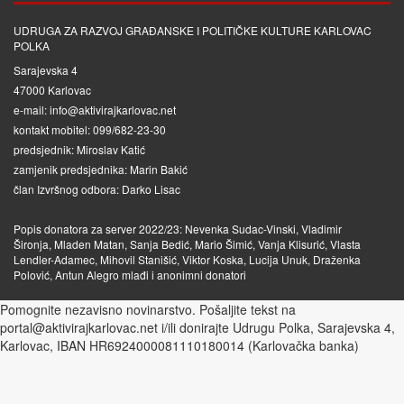
UDRUGA ZA RAZVOJ GRAĐANSKE I POLITIČKE KULTURE KARLOVAC
POLKA
Sarajevska 4
47000 Karlovac
e-mail: info@aktivirajkarlovac.net
kontakt mobitel: 099/682-23-30
predsjednik: Miroslav Katić
zamjenik predsjednika: Marin Bakić
član Izvršnog odbora: Darko Lisac
Popis donatora za server 2022/23: Nevenka Sudac-Vinski, Vladimir
Šironja, Mladen Matan, Sanja Bedić, Mario Šimić, Vanja Klisurić, Vlasta
Lendler-Adamec, Mihovil Stanišić, Viktor Koska, Lucija Unuk, Draženka
Polović, Antun Alegro mlađi i anonimni donatori
Pomognite nezavisno novinarstvo. Pošaljite tekst na
portal@aktivirajkarlovac.net i/ili donirajte Udrugu Polka, Sarajevska 4,
Karlovac, IBAN HR6924000081110180014 (Karlovačka banka)