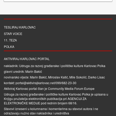
TESLIRAJ KARLOVAC
STAR VOICE
11. TEZA
POLKA
AKTIVIRAJ KARLOVAC PORTAL
nakladnik: Udruga za razvoj građanske i političke kulture Karlovac Polka
glavni urednik: Marin Bakić
novinarsko vijeće: Marin Bakić, Miroslav Katić, Mile Sokolić, Darko Lisac
kontakt: portal@aktivirajkarlovac.net/099/682-23-30
Aktiviraj Karlovac portal član je
Community Media Forum Europe
Udruga za razvoj građanske i političke kulture Karlovac Polka je upisana u
Knjigu pružatelja elektroničkih publikacija pri
AGENCIJI ZA
ELEKTRONIČKE MEDIJE
pod rednim brojem 68/16.
Stavovi izneseni u kolumnama i komentarima su stavovi autora i ne
odražavaju nužno stav nakladnika i uredništva