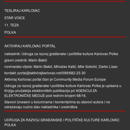
TESLIRAJ KARLOVAC
STAR VOICE
11. TEZA
POLKA
AKTIVIRAJ KARLOVAC PORTAL
nakladnik: Udruga za razvoj građanske i političke kulture Karlovac Polka
glavni urednik: Marin Bakić
novinarsko vijeće: Marin Bakić, Miroslav Katić, Mile Sokolić, Darko Lisac
kontakt: portal@aktivirajkarlovac.net/099/682-23-30
Aktiviraj Karlovac portal član je
Community Media Forum Europe
Udruga za razvoj građanske i političke kulture Karlovac Polka je upisana u
Knjigu pružatelja elektroničkih publikacija pri
AGENCIJI ZA
ELEKTRONIČKE MEDIJE
pod rednim brojem 68/16.
Stavovi izneseni u kolumnama i komentarima su stavovi autora i ne
odražavaju nužno stav nakladnika i uredništva
UDRUGA ZA RAZVOJ GRAĐANSKE I POLITIČKE KULTURE KARLOVAC
POLKA