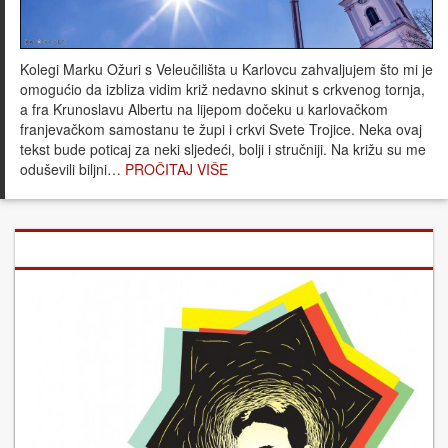
Kolegi Marku Ožuri s Veleučilišta u Karlovcu zahvaljujem što mi je
omogućio da izbliza vidim križ nedavno skinut s crkvenog tornja,
a fra Krunoslavu Albertu na lijepom dočeku u karlovačkom
franjevačkom samostanu te župi i crkvi Svete Trojice. Neka ovaj
tekst bude poticaj za neki sljedeći, bolji i stručniji. Na križu su me
oduševili biljni…
PROČITAJ VIŠE