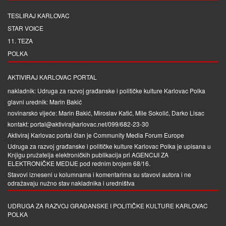
TESLIRAJ KARLOVAC
STAR VOICE
11. TEZA
POLKA
AKTIVIRAJ KARLOVAC PORTAL
nakladnik: Udruga za razvoj građanske i političke kulture Karlovac Polka
glavni urednik: Marin Bakić
novinarsko vijeće: Marin Bakić, Miroslav Katić, Mile Sokolić, Darko Lisac
kontakt: portal@aktivirajkarlovac.net/099/682-23-30
Aktiviraj Karlovac portal član je
Community Media Forum Europe
Udruga za razvoj građanske i političke kulture Karlovac Polka je upisana u
Knjigu pružatelja elektroničkih publikacija pri
AGENCIJI ZA
ELEKTRONIČKE MEDIJE
pod rednim brojem 68/16.
Stavovi izneseni u kolumnama i komentarima su stavovi autora i ne
odražavaju nužno stav nakladnika i uredništva
UDRUGA ZA RAZVOJ GRAĐANSKE I POLITIČKE KULTURE KARLOVAC
POLKA