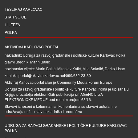
TESLIRAJ KARLOVAC
STAR VOICE
11. TEZA
POLKA
AKTIVIRAJ KARLOVAC PORTAL
nakladnik: Udruga za razvoj građanske i političke kulture Karlovac Polka
glavni urednik: Marin Bakić
novinarsko vijeće: Marin Bakić, Miroslav Katić, Mile Sokolić, Darko Lisac
kontakt: portal@aktivirajkarlovac.net/099/682-23-30
Aktiviraj Karlovac portal član je
Community Media Forum Europe
Udruga za razvoj građanske i političke kulture Karlovac Polka je upisana u
Knjigu pružatelja elektroničkih publikacija pri
AGENCIJI ZA
ELEKTRONIČKE MEDIJE
pod rednim brojem 68/16.
Stavovi izneseni u kolumnama i komentarima su stavovi autora i ne
odražavaju nužno stav nakladnika i uredništva
UDRUGA ZA RAZVOJ GRAĐANSKE I POLITIČKE KULTURE KARLOVAC
POLKA