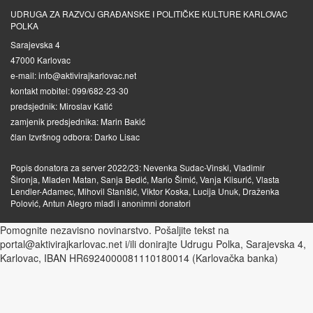
UDRUGA ZA RAZVOJ GRAĐANSKE I POLITIČKE KULTURE KARLOVAC
POLKA
Sarajevska 4
47000 Karlovac
e-mail: info@aktivirajkarlovac.net
kontakt mobitel: 099/682-23-30
predsjednik: Miroslav Katić
zamjenik predsjednika: Marin Bakić
član Izvršnog odbora: Darko Lisac
Popis donatora za server 2022/23: Nevenka Sudac-Vinski, Vladimir
Šironja, Mladen Matan, Sanja Bedić, Mario Šimić, Vanja Klisurić, Vlasta
Lendler-Adamec, Mihovil Stanišić, Viktor Koska, Lucija Unuk, Draženka
Polović, Antun Alegro mlađi i anonimni donatori
Pomognite nezavisno novinarstvo. Pošaljite tekst na
portal@aktivirajkarlovac.net i/ili donirajte Udrugu Polka, Sarajevska 4,
Karlovac, IBAN HR6924000081110180014 (Karlovačka banka)