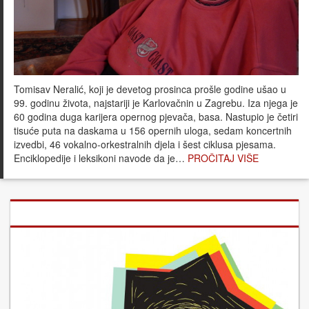
Tomisav Neralić, koji je devetog prosinca prošle godine ušao u
99. godinu života, najstariji je Karlovačnin u Zagrebu. Iza njega je
60 godina duga karijera opernog pjevača, basa. Nastupio je četiri
tisuće puta na daskama u 156 opernih uloga, sedam koncertnih
izvedbi, 46 vokalno-orkestralnih djela i šest ciklusa pjesama.
Enciklopedije i leksikoni navode da je…
PROČITAJ VIŠE