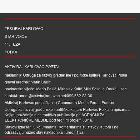
TESLIRAJ KARLOVAC
STAR VOICE
11. TEZA
POLKA
AKTIVIRAJ KARLOVAC PORTAL
nakladnik: Udruga za razvoj građanske i političke kulture Karlovac Polka
glavni urednik: Marin Bakić
novinarsko vijeće: Marin Bakić, Miroslav Katić, Mile Sokolić, Darko Lisac
kontakt: portal@aktivirajkarlovac.net/099/682-23-30
Aktiviraj Karlovac portal član je
Community Media Forum Europe
Udruga za razvoj građanske i političke kulture Karlovac Polka je upisana u
Knjigu pružatelja elektroničkih publikacija pri
AGENCIJI ZA
ELEKTRONIČKE MEDIJE
pod rednim brojem 68/16.
Stavovi izneseni u kolumnama i komentarima su stavovi autora i ne
odražavaju nužno stav nakladnika i uredništva