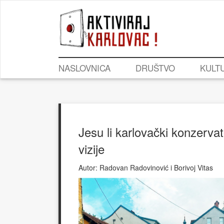
NASLOVNICA
DRUŠTVO
KULT
Jesu li karlovački konzervato
vizije
Autor:
Radovan Radovinović i Borivoj Vitas