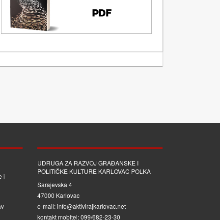
UDRUGA ZA RAZVOJ GRAĐANSKE I
POLITIČKE KULTURE KARLOVAC POLKA
 i
Sarajevska 4
47000 Karlovac
av
e-mail: info@aktivirajkarlovac.net
kontakt mobitel: 099/682-23-30