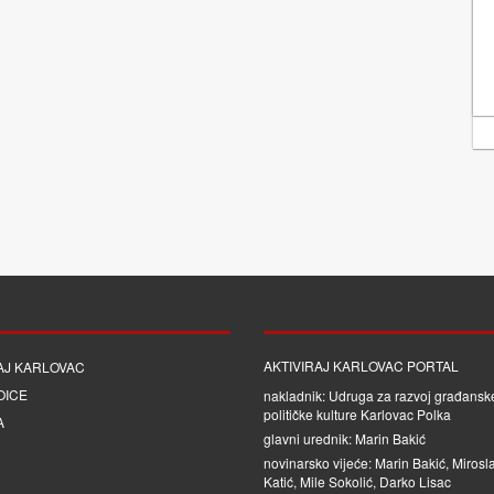
AKTIVIRAJ KARLOVAC PORTAL
AJ KARLOVAC
OICE
nakladnik: Udruga za razvoj građanske
političke kulture Karlovac Polka
A
glavni urednik: Marin Bakić
novinarsko vijeće: Marin Bakić, Mirosl
Katić, Mile Sokolić, Darko Lisac