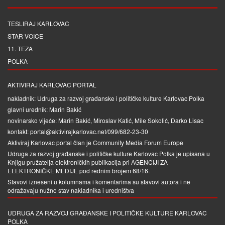
TESLIRAJ KARLOVAC
STAR VOICE
11. TEZA
POLKA
AKTIVIRAJ KARLOVAC PORTAL
nakladnik: Udruga za razvoj građanske i političke kulture Karlovac Polka
glavni urednik: Marin Bakić
novinarsko vijeće: Marin Bakić, Miroslav Katić, Mile Sokolić, Darko Lisac
kontakt: portal@aktivirajkarlovac.net/099/682-23-30
Aktiviraj Karlovac portal član je
Community Media Forum Europe
Udruga za razvoj građanske i političke kulture Karlovac Polka je upisana u
Knjigu pružatelja elektroničkih publikacija pri
AGENCIJI ZA
ELEKTRONIČKE MEDIJE
pod rednim brojem 68/16.
Stavovi izneseni u kolumnama i komentarima su stavovi autora i ne
odražavaju nužno stav nakladnika i uredništva
UDRUGA ZA RAZVOJ GRAĐANSKE I POLITIČKE KULTURE KARLOVAC
POLKA