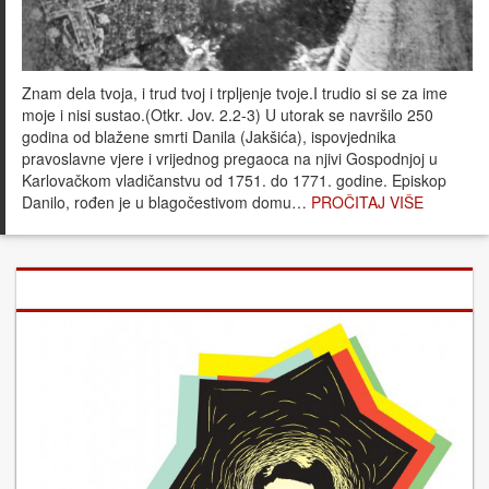
Znam dela tvoja, i trud tvoj i trpljenje tvoje.I trudio si se za ime
moje i nisi sustao.(Otkr. Jov. 2.2-3) U utorak se navršilo 250
godina od blažene smrti Danila (Jakšića), ispovjednika
pravoslavne vjere i vrijednog pregaoca na njivi Gospodnjoj u
Karlovačkom vladičanstvu od 1751. do 1771. godine. Episkop
Danilo, rođen je u blagočestivom domu…
PROČITAJ VIŠE