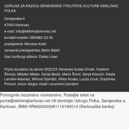
UDRUGA ZA RAZVOJ GRAĐANSKE I POLITIČKE KULTURE KARLOVAC
POLKA
Sarajevska 4
47000 Karlovac
e-mail: info@aktivirajkarlovac.net
kontakt mobitel: 099/682-23-30
predsjednik: Miroslav Katić
zamjenik predsjednika: Marin Bakić
član Izvršnog odbora: Darko Lisac
Popis donatora za server 2022/23: Nevenka Sudac-Vinski, Vladimir
Šironja, Mladen Matan, Sanja Bedić, Mario Šimić, Vanja Klisurić, Vlasta
Lendler-Adamec, Mihovil Stanišić, Viktor Koska, Lucija Unuk, Draženka
Polović, Antun Alegro mlađi i anonimni donatori
Pomognite nezavisno novinarstvo. Pošaljite tekst na
portal@aktivirajkarlovac.net i/ili donirajte Udrugu Polka, Sarajevska 4,
Karlovac, IBAN HR6924000081110180014 (Karlovačka banka)