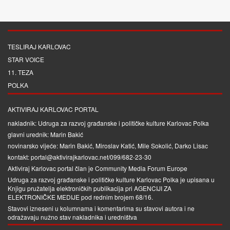
TESLIRAJ KARLOVAC
STAR VOICE
11. TEZA
POLKA
AKTIVIRAJ KARLOVAC PORTAL
nakladnik: Udruga za razvoj građanske i političke kulture Karlovac Polka
glavni urednik: Marin Bakić
novinarsko vijeće: Marin Bakić, Miroslav Katić, Mile Sokolić, Darko Lisac
kontakt: portal@aktivirajkarlovac.net/099/682-23-30
Aktiviraj Karlovac portal član je
Community Media Forum Europe
Udruga za razvoj građanske i političke kulture Karlovac Polka je upisana u
Knjigu pružatelja elektroničkih publikacija pri
AGENCIJI ZA
ELEKTRONIČKE MEDIJE
pod rednim brojem 68/16.
Stavovi izneseni u kolumnama i komentarima su stavovi autora i ne
odražavaju nužno stav nakladnika i uredništva