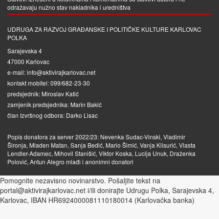
odražavaju nužno stav nakladnika i uredništva
UDRUGA ZA RAZVOJ GRAĐANSKE I POLITIČKE KULTURE KARLOVAC
POLKA
Sarajevska 4
47000 Karlovac
e-mail: info@aktivirajkarlovac.net
kontakt mobitel: 099/682-23-30
predsjednik: Miroslav Katić
zamjenik predsjednika: Marin Bakić
član Izvršnog odbora: Darko Lisac
Popis donatora za server 2022/23: Nevenka Sudac-Vinski, Vladimir
Šironja, Mladen Matan, Sanja Bedić, Mario Šimić, Vanja Klisurić, Vlasta
Lendler-Adamec, Mihovil Stanišić, Viktor Koska, Lucija Unuk, Draženka
Polović, Antun Alegro mlađi i anonimni donatori
Pomognite nezavisno novinarstvo. Pošaljite tekst na
portal@aktivirajkarlovac.net i/ili donirajte Udrugu Polka, Sarajevska 4,
Karlovac, IBAN HR6924000081110180014 (Karlovačka banka)