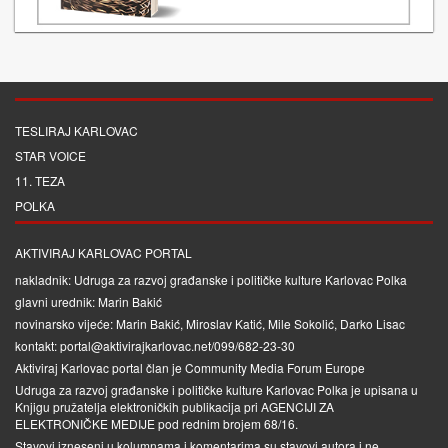
TESLIRAJ KARLOVAC
STAR VOICE
11. TEZA
POLKA
AKTIVIRAJ KARLOVAC PORTAL
nakladnik: Udruga za razvoj građanske i političke kulture Karlovac Polka
glavni urednik: Marin Bakić
novinarsko vijeće: Marin Bakić, Miroslav Katić, Mile Sokolić, Darko Lisac
kontakt: portal@aktivirajkarlovac.net/099/682-23-30
Aktiviraj Karlovac portal član je
Community Media Forum Europe
Udruga za razvoj građanske i političke kulture Karlovac Polka je upisana u
Knjigu pružatelja elektroničkih publikacija pri
AGENCIJI ZA
ELEKTRONIČKE MEDIJE
pod rednim brojem 68/16.
Stavovi izneseni u kolumnama i komentarima su stavovi autora i ne