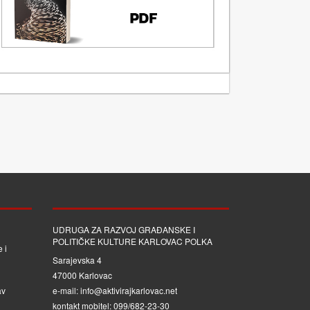
UDRUGA ZA RAZVOJ GRAĐANSKE I
POLITIČKE KULTURE KARLOVAC POLKA
 i
Sarajevska 4
47000 Karlovac
av
e-mail: info@aktivirajkarlovac.net
kontakt mobitel: 099/682-23-30