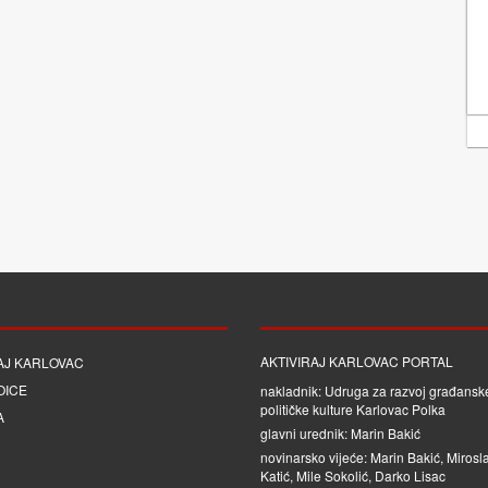
AKTIVIRAJ KARLOVAC PORTAL
AJ KARLOVAC
OICE
nakladnik: Udruga za razvoj građanske
političke kulture Karlovac Polka
A
glavni urednik: Marin Bakić
novinarsko vijeće: Marin Bakić, Mirosl
Katić, Mile Sokolić, Darko Lisac