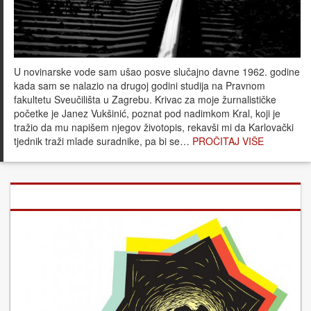
U novinarske vode sam ušao posve slučajno davne 1962. godine
kada sam se nalazio na drugoj godini studija na Pravnom
fakultetu Sveučilišta u Zagrebu. Krivac za moje žurnalističke
početke je Janez Vukšinić, poznat pod nadimkom Kral, koji je
tražio da mu napišem njegov životopis, rekavši mi da Karlovački
tjednik traži mlade suradnike, pa bi se…
PROČITAJ VIŠE