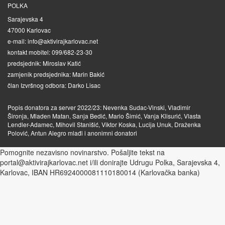
POLKA
Sarajevska 4
47000 Karlovac
e-mail: info@aktivirajkarlovac.net
kontakt mobitel: 099/682-23-30
predsjednik: Miroslav Katić
zamjenik predsjednika: Marin Bakić
član Izvršnog odbora: Darko Lisac
Popis donatora za server 2022/23: Nevenka Sudac-Vinski, Vladimir
Šironja, Mladen Matan, Sanja Bedić, Mario Šimić, Vanja Klisurić, Vlasta
Lendler-Adamec, Mihovil Stanišić, Viktor Koska, Lucija Unuk, Draženka
Polović, Antun Alegro mlađi i anonimni donatori
Pomognite nezavisno novinarstvo. Pošaljite tekst na
portal@aktivirajkarlovac.net i/ili donirajte Udrugu Polka, Sarajevska 4,
Karlovac, IBAN HR6924000081110180014 (Karlovačka banka)