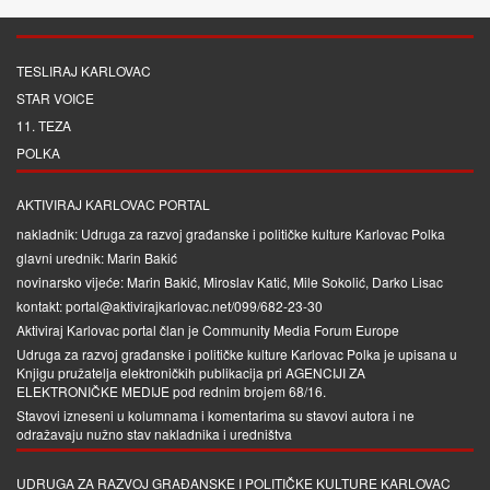
TESLIRAJ KARLOVAC
STAR VOICE
11. TEZA
POLKA
AKTIVIRAJ KARLOVAC PORTAL
nakladnik: Udruga za razvoj građanske i političke kulture Karlovac Polka
glavni urednik: Marin Bakić
novinarsko vijeće: Marin Bakić, Miroslav Katić, Mile Sokolić, Darko Lisac
kontakt: portal@aktivirajkarlovac.net/099/682-23-30
Aktiviraj Karlovac portal član je
Community Media Forum Europe
Udruga za razvoj građanske i političke kulture Karlovac Polka je upisana u
Knjigu pružatelja elektroničkih publikacija pri
AGENCIJI ZA
ELEKTRONIČKE MEDIJE
pod rednim brojem 68/16.
Stavovi izneseni u kolumnama i komentarima su stavovi autora i ne
odražavaju nužno stav nakladnika i uredništva
UDRUGA ZA RAZVOJ GRAĐANSKE I POLITIČKE KULTURE KARLOVAC