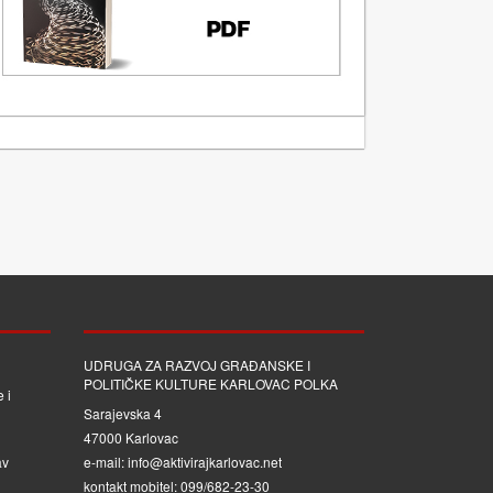
UDRUGA ZA RAZVOJ GRAĐANSKE I
POLITIČKE KULTURE KARLOVAC POLKA
 i
Sarajevska 4
47000 Karlovac
av
e-mail: info@aktivirajkarlovac.net
kontakt mobitel: 099/682-23-30