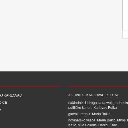
AKTIVIRAJ KARLOVAC PORTAL
AJ KARLOVAC
OICE
nakladnik: Udruga za razvoj građanske
političke kulture Karlovac Polka
A
glavni urednik: Marin Bakić
novinarsko vijeće: Marin Bakić, Mirosl
Katić, Mile Sokolić, Darko Lisac