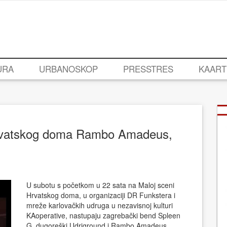
URA
URBANOSKOP
PRESSTRES
KAART
Hrvatskog doma Rambo Amadeus,
U subotu s početkom u 22 sata na Maloj sceni
Hrvatskog doma, u organizaciji DR Funkstera i
mreže karlovačkih udruga u nezavisnoj kulturi
KAoperative, nastupaju zagrebački bend Spleen
G, dugoreški Udriground i Rambo Amadeus,