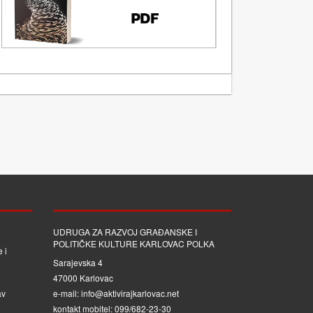
UDRUGA ZA RAZVOJ GRAĐANSKE I
POLITIČKE KULTURE KARLOVAC POLKA
 i
Sarajevska 4
47000 Karlovac
av
e-mail: info@aktivirajkarlovac.net
kontakt mobitel: 099/682-23-30