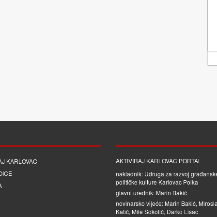
AKTIVIRAJ KARLOVAC PORTAL
AJ KARLOVAC
OICE
nakladnik: Udruga za razvoj građanske
političke kulture Karlovac Polka
A
glavni urednik: Marin Bakić
novinarsko vijeće: Marin Bakić, Mirosl
Katić, Mile Sokolić, Darko Lisac