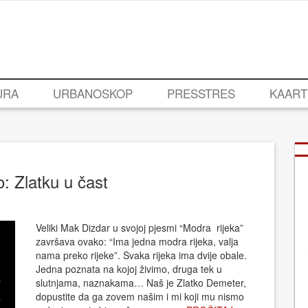
URA
URBANOSKOP
PRESSTRES
KAART
o: Zlatku u čast
Veliki Mak Dizdar u svojoj pjesmi “Modra rijeka”
završava ovako: “Ima jedna modra rijeka, valja
nama preko rijeke”. Svaka rijeka ima dvije obale.
Jedna poznata na kojoj živimo, druga tek u
slutnjama, naznakama… Naš je Zlatko Demeter,
dopustite da ga zovem našim i mi koji mu nismo