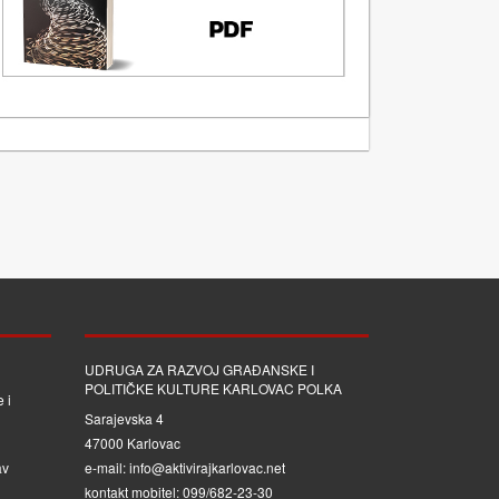
UDRUGA ZA RAZVOJ GRAĐANSKE I
POLITIČKE KULTURE KARLOVAC POLKA
 i
Sarajevska 4
47000 Karlovac
av
e-mail: info@aktivirajkarlovac.net
kontakt mobitel: 099/682-23-30