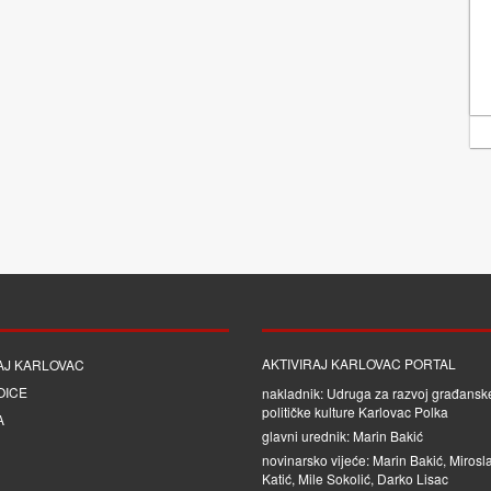
AKTIVIRAJ KARLOVAC PORTAL
AJ KARLOVAC
OICE
nakladnik: Udruga za razvoj građanske
političke kulture Karlovac Polka
A
glavni urednik: Marin Bakić
novinarsko vijeće: Marin Bakić, Mirosl
Katić, Mile Sokolić, Darko Lisac