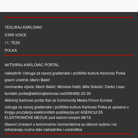
TESLIRAJ KARLOVAC
STAR VOICE
11. TEZA
POLKA
AKTIVIRAJ KARLOVAC PORTAL
nakladnik: Udruga za razvoj građanske i političke kulture Karlovac Polka
glavni urednik: Marin Bakić
novinarsko vijeće: Marin Bakić, Miroslav Katić, Mile Sokolić, Darko Lisac
kontakt: portal@aktivirajkarlovac.net/099/682-23-30
Aktiviraj Karlovac portal član je
Community Media Forum Europe
Udruga za razvoj građanske i političke kulture Karlovac Polka je upisana u
Knjigu pružatelja elektroničkih publikacija pri
AGENCIJI ZA
ELEKTRONIČKE MEDIJE
pod rednim brojem 68/16.
Stavovi izneseni u kolumnama i komentarima su stavovi autora i ne
odražavaju nužno stav nakladnika i uredništva