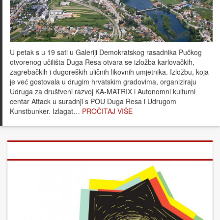
U petak s u 19 sati u Galeriji Demokratskog rasadnika Pučkog
otvorenog učilišta Duga Resa otvara se izložba karlovačkih,
zagrebačkih i dugoreških uličnih likovnih umjetnika. Izložbu, koja
je već gostovala u drugim hrvatskim gradovima, organiziraju
Udruga za društveni razvoj KA-MATRIX i Autonomni kulturni
centar Attack u suradnji s POU Duga Resa i Udrugom
Kunstbunker. Izlagat…
PROČITAJ VIŠE