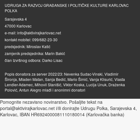
UDRUGA ZA RAZVOJ GRAĐANSKE I POLITIČKE KULTURE KARLOVAC
POLKA
Sarajevska 4
47000 Karlovac
e-mail: info@aktivirajkarlovac.net
kontakt mobitel: 099/682-23-30
predsjednik: Miroslav Katić
zamjenik predsjednika: Marin Bakić
član Izvršnog odbora: Darko Lisac
Popis donatora za server 2022/23: Nevenka Sudac-Vinski, Vladimir
Šironja, Mladen Matan, Sanja Bedić, Mario Šimić, Vanja Klisurić, Vlasta
Lendler-Adamec, Mihovil Stanišić, Viktor Koska, Lucija Unuk, Draženka
Polović, Antun Alegro mlađi i anonimni donatori
Pomognite nezavisno novinarstvo. Pošaljite tekst na
portal@aktivirajkarlovac.net i/ili donirajte Udrugu Polka, Sarajevska 4,
Karlovac, IBAN HR6924000081110180014 (Karlovačka banka)