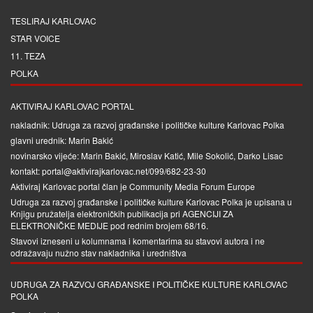
TESLIRAJ KARLOVAC
STAR VOICE
11. TEZA
POLKA
AKTIVIRAJ KARLOVAC PORTAL
nakladnik: Udruga za razvoj građanske i političke kulture Karlovac Polka
glavni urednik: Marin Bakić
novinarsko vijeće: Marin Bakić, Miroslav Katić, Mile Sokolić, Darko Lisac
kontakt: portal@aktivirajkarlovac.net/099/682-23-30
Aktiviraj Karlovac portal član je
Community Media Forum Europe
Udruga za razvoj građanske i političke kulture Karlovac Polka je upisana u
Knjigu pružatelja elektroničkih publikacija pri
AGENCIJI ZA
ELEKTRONIČKE MEDIJE
pod rednim brojem 68/16.
Stavovi izneseni u kolumnama i komentarima su stavovi autora i ne
odražavaju nužno stav nakladnika i uredništva
UDRUGA ZA RAZVOJ GRAĐANSKE I POLITIČKE KULTURE KARLOVAC
POLKA