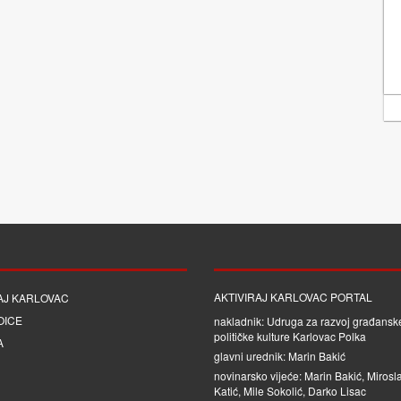
AKTIVIRAJ KARLOVAC PORTAL
AJ KARLOVAC
OICE
nakladnik: Udruga za razvoj građanske
političke kulture Karlovac Polka
A
glavni urednik: Marin Bakić
novinarsko vijeće: Marin Bakić, Mirosl
Katić, Mile Sokolić, Darko Lisac