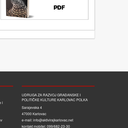
UDRUGA ZA RAZVOJ GRAĐANSKE I
POLITIČKE KULTURE KARLOVAC POLKA
 i
Sarajevska 4
47000 Karlovac
av
e-mail: info@aktivirajkarlovac.net
kontakt mobitel: 099/682-23-30