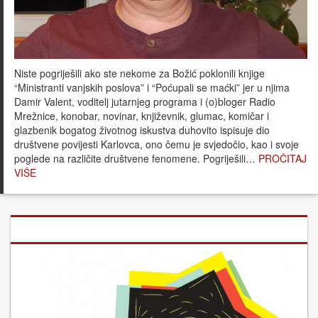
Niste pogriješili ako ste nekome za Božić poklonili knjige
“Ministranti vanjskih poslova” i “Poćupali se maćki” jer u njima
Damir Valent, voditelj jutarnjeg programa i (o)bloger Radio
Mrežnice, konobar, novinar, književnik, glumac, komičar i
glazbenik bogatog životnog iskustva duhovito ispisuje dio
društvene povijesti Karlovca, ono čemu je svjedočio, kao i svoje
poglede na različite društvene fenomene. Pogriješili…
PROČITAJ
VIŠE