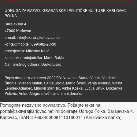
UDRUGA ZA RAZVOJ GRAĐANSKE I POLITIČKE KULTURE KARLOVAC
POLKA
Sarajevska 4
47000 Karlovac
e-mail: info@aktivirajkarlovac.net
kontakt mobitel: 099/682-23-30
predsjednik: Miroslav Katić
zamjenik predsjednika: Marin Bakić
član Izvršnog odbora: Darko Lisac
Popis donatora za server 2022/23: Nevenka Sudac-Vinski, Vladimir
Šironja, Mladen Matan, Sanja Bedić, Mario Šimić, Vanja Klisurić, Vlasta
Lendler-Adamec, Mihovil Stanišić, Viktor Koska, Lucija Unuk, Draženka
Polović, Antun Alegro mlađi i anonimni donatori
Pomognite nezavisno novinarstvo. Pošaljite tekst na
portal@aktivirajkarlovac.net i/ili donirajte Udrugu Polka, Sarajevska 4,
Karlovac, IBAN HR6924000081110180014 (Karlovačka banka)