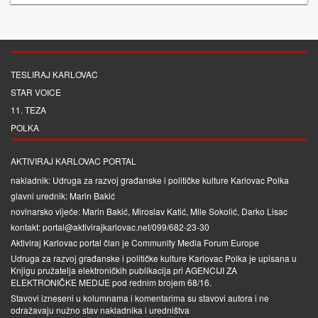
TESLIRAJ KARLOVAC
STAR VOICE
11. TEZA
POLKA
AKTIVIRAJ KARLOVAC PORTAL
nakladnik: Udruga za razvoj građanske i političke kulture Karlovac Polka
glavni urednik: Marin Bakić
novinarsko vijeće: Marin Bakić, Miroslav Katić, Mile Sokolić, Darko Lisac
kontakt: portal@aktivirajkarlovac.net/099/682-23-30
Aktiviraj Karlovac portal član je
Community Media Forum Europe
Udruga za razvoj građanske i političke kulture Karlovac Polka je upisana u
Knjigu pružatelja elektroničkih publikacija pri
AGENCIJI ZA
ELEKTRONIČKE MEDIJE
pod rednim brojem 68/16.
Stavovi izneseni u kolumnama i komentarima su stavovi autora i ne
odražavaju nužno stav nakladnika i uredništva