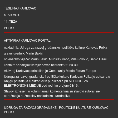
TESLIRAJ KARLOVAC
STAR VOICE
11. TEZA
POLKA
AKTIVIRAJ KARLOVAC PORTAL
nakladnik: Udruga za razvoj građanske i političke kulture Karlovac Polka
glavni urednik: Marin Bakić
novinarsko vijeće: Marin Bakić, Miroslav Katić, Mile Sokolić, Darko Lisac
kontakt: portal@aktivirajkarlovac.net/099/682-23-30
Aktiviraj Karlovac portal član je
Community Media Forum Europe
Udruga za razvoj građanske i političke kulture Karlovac Polka je upisana u
Knjigu pružatelja elektroničkih publikacija pri
AGENCIJI ZA
ELEKTRONIČKE MEDIJE
pod rednim brojem 68/16.
Stavovi izneseni u kolumnama i komentarima su stavovi autora i ne
odražavaju nužno stav nakladnika i uredništva
UDRUGA ZA RAZVOJ GRAĐANSKE I POLITIČKE KULTURE KARLOVAC
POLKA