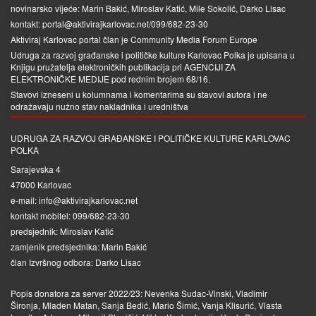
novinarsko vijeće: Marin Bakić, Miroslav Katić, Mile Sokolić, Darko Lisac
kontakt: portal@aktivirajkarlovac.net/099/682-23-30
Aktiviraj Karlovac portal član je
Community Media Forum Europe
Udruga za razvoj građanske i političke kulture Karlovac Polka je upisana u
Knjigu pružatelja elektroničkih publikacija pri
AGENCIJI ZA
ELEKTRONIČKE MEDIJE
pod rednim brojem 68/16.
Stavovi izneseni u kolumnama i komentarima su stavovi autora i ne
odražavaju nužno stav nakladnika i uredništva
UDRUGA ZA RAZVOJ GRAĐANSKE I POLITIČKE KULTURE KARLOVAC
POLKA
Sarajevska 4
47000 Karlovac
e-mail: info@aktivirajkarlovac.net
kontakt mobitel: 099/682-23-30
predsjednik: Miroslav Katić
zamjenik predsjednika: Marin Bakić
član Izvršnog odbora: Darko Lisac
Popis donatora za server 2022/23: Nevenka Sudac-Vinski, Vladimir
Šironja, Mladen Matan, Sanja Bedić, Mario Šimić, Vanja Klisurić, Vlasta