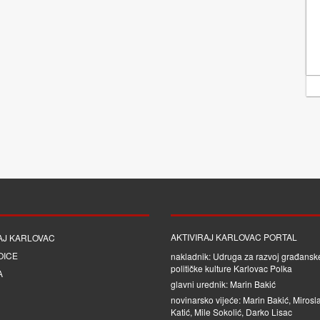
AKTIVIRAJ KARLOVAC PORTAL
AJ KARLOVAC
OICE
nakladnik: Udruga za razvoj građanske
političke kulture Karlovac Polka
A
glavni urednik: Marin Bakić
novinarsko vijeće: Marin Bakić, Mirosl
Katić, Mile Sokolić, Darko Lisac