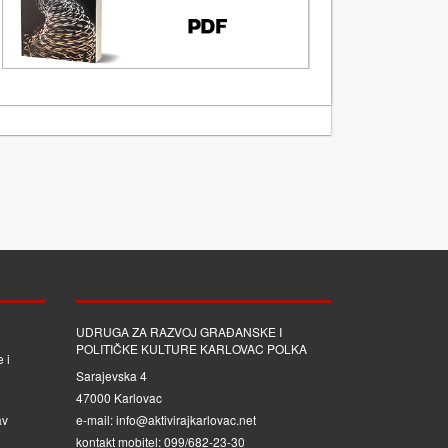
UDRUGA ZA RAZVOJ GRAĐANSKE I
POLITIČKE KULTURE KARLOVAC POLKA
 i
Sarajevska 4
47000 Karlovac
av
e-mail: info@aktivirajkarlovac.net
kontakt mobitel: 099/682-23-30