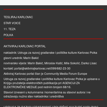
TESLIRAJ KARLOVAC
STAR VOICE
11. TEZA
POLKA
AKTIVIRAJ KARLOVAC PORTAL
nakladnik: Udruga za razvoj građanske i političke kulture Karlovac Polka
glavni urednik: Marin Bakić
novinarsko vijeće: Marin Bakić, Miroslav Katić, Mile Sokolić, Darko Lisac
kontakt: portal@aktivirajkarlovac.net/099/682-23-30
Aktiviraj Karlovac portal član je
Community Media Forum Europe
Udruga za razvoj građanske i političke kulture Karlovac Polka je upisana u
Knjigu pružatelja elektroničkih publikacija pri
AGENCIJI ZA
ELEKTRONIČKE MEDIJE
pod rednim brojem 68/16.
Stavovi izneseni u kolumnama i komentarima su stavovi autora i ne
odražavaju nužno stav nakladnika i uredništva
UDRUGA ZA RAZVOJ GRAĐANSKE I POLITIČKE KULTURE KARLOVAC