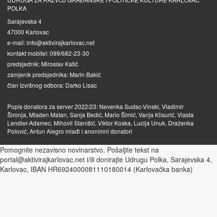
POLKA
Sarajevska 4
47000 Karlovac
e-mail: info@aktivirajkarlovac.net
kontakt mobitel: 099/682-23-30
predsjednik: Miroslav Katić
zamjenik predsjednika: Marin Bakić
član Izvršnog odbora: Darko Lisac
Popis donatora za server 2022/23: Nevenka Sudac-Vinski, Vladimir
Šironja, Mladen Matan, Sanja Bedić, Mario Šimić, Vanja Klisurić, Vlasta
Lendler-Adamec, Mihovil Stanišić, Viktor Koska, Lucija Unuk, Draženka
Polović, Antun Alegro mlađi i anonimni donatori
Pomognite nezavisno novinarstvo. Pošaljite tekst na
portal@aktivirajkarlovac.net i/ili donirajte Udrugu Polka, Sarajevska 4,
Karlovac, IBAN HR6924000081110180014 (Karlovačka banka)