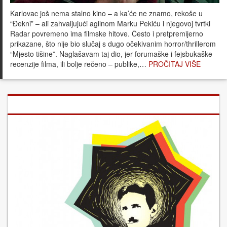
Karlovac još nema stalno kino – a ka’će ne znamo, rekoše u
“Đekni” – ali zahvaljujući agilnom Marku Pekiću i njegovoj tvrtki
Radar povremeno ima filmske hitove. Često i pretpremijerno
prikazane, što nije bio slučaj s dugo očekivanim horror/thrillerom
“Mjesto tišine”. Naglašavam taj dio, jer forumaške i fejsbukaške
recenzije filma, ili bolje rečeno – publike,…
PROČITAJ VIŠE