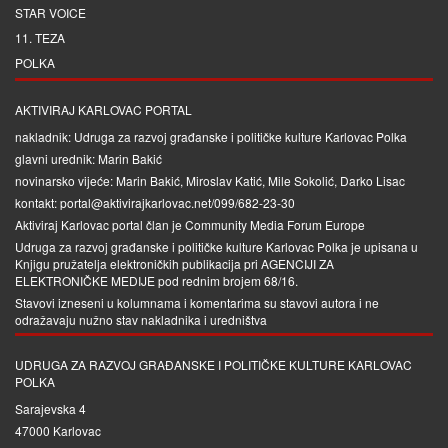
STAR VOICE
11. TEZA
POLKA
AKTIVIRAJ KARLOVAC PORTAL
nakladnik: Udruga za razvoj građanske i političke kulture Karlovac Polka
glavni urednik: Marin Bakić
novinarsko vijeće: Marin Bakić, Miroslav Katić, Mile Sokolić, Darko Lisac
kontakt: portal@aktivirajkarlovac.net/099/682-23-30
Aktiviraj Karlovac portal član je
Community Media Forum Europe
Udruga za razvoj građanske i političke kulture Karlovac Polka je upisana u
Knjigu pružatelja elektroničkih publikacija pri
AGENCIJI ZA
ELEKTRONIČKE MEDIJE
pod rednim brojem 68/16.
Stavovi izneseni u kolumnama i komentarima su stavovi autora i ne
odražavaju nužno stav nakladnika i uredništva
UDRUGA ZA RAZVOJ GRAĐANSKE I POLITIČKE KULTURE KARLOVAC
POLKA
Sarajevska 4
47000 Karlovac