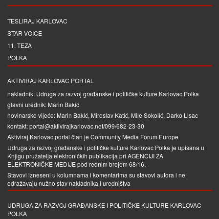
TESLIRAJ KARLOVAC
STAR VOICE
11. TEZA
POLKA
AKTIVIRAJ KARLOVAC PORTAL
nakladnik: Udruga za razvoj građanske i političke kulture Karlovac Polka
glavni urednik: Marin Bakić
novinarsko vijeće: Marin Bakić, Miroslav Katić, Mile Sokolić, Darko Lisac
kontakt: portal@aktivirajkarlovac.net/099/682-23-30
Aktiviraj Karlovac portal član je
Community Media Forum Europe
Udruga za razvoj građanske i političke kulture Karlovac Polka je upisana u
Knjigu pružatelja elektroničkih publikacija pri
AGENCIJI ZA
ELEKTRONIČKE MEDIJE
pod rednim brojem 68/16.
Stavovi izneseni u kolumnama i komentarima su stavovi autora i ne
odražavaju nužno stav nakladnika i uredništva
UDRUGA ZA RAZVOJ GRAĐANSKE I POLITIČKE KULTURE KARLOVAC
POLKA