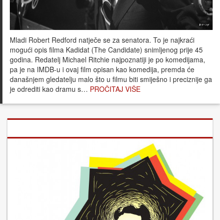
Mladi Robert Redford natječe se za senatora. To je najkraći
mogući opis filma Kadidat (The Candidate) snimljenog prije 45
godina. Redatelj Michael Ritchie najpoznatiji je po komedijama,
pa je na IMDB-u i ovaj film opisan kao komedija, premda će
današnjem gledatelju malo što u filmu biti smiješno i preciznije ga
je odrediti kao dramu s…
PROČITAJ VIŠE