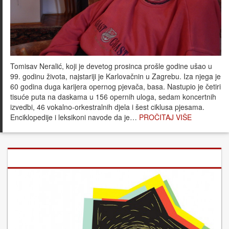
Tomisav Neralić, koji je devetog prosinca prošle godine ušao u
99. godinu života, najstariji je Karlovačnin u Zagrebu. Iza njega je
60 godina duga karijera opernog pjevača, basa. Nastupio je četiri
tisuće puta na daskama u 156 opernih uloga, sedam koncertnih
izvedbi, 46 vokalno-orkestralnih djela i šest ciklusa pjesama.
Enciklopedije i leksikoni navode da je…
PROČITAJ VIŠE