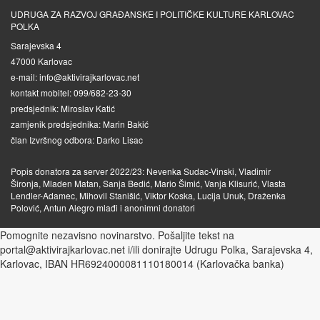
UDRUGA ZA RAZVOJ GRAĐANSKE I POLITIČKE KULTURE KARLOVAC
POLKA
Sarajevska 4
47000 Karlovac
e-mail: info@aktivirajkarlovac.net
kontakt mobitel: 099/682-23-30
predsjednik: Miroslav Katić
zamjenik predsjednika: Marin Bakić
član Izvršnog odbora: Darko Lisac
Popis donatora za server 2022/23: Nevenka Sudac-Vinski, Vladimir
Šironja, Mladen Matan, Sanja Bedić, Mario Šimić, Vanja Klisurić, Vlasta
Lendler-Adamec, Mihovil Stanišić, Viktor Koska, Lucija Unuk, Draženka
Polović, Antun Alegro mlađi i anonimni donatori
Pomognite nezavisno novinarstvo. Pošaljite tekst na
portal@aktivirajkarlovac.net i/ili donirajte Udrugu Polka, Sarajevska 4,
Karlovac, IBAN HR6924000081110180014 (Karlovačka banka)