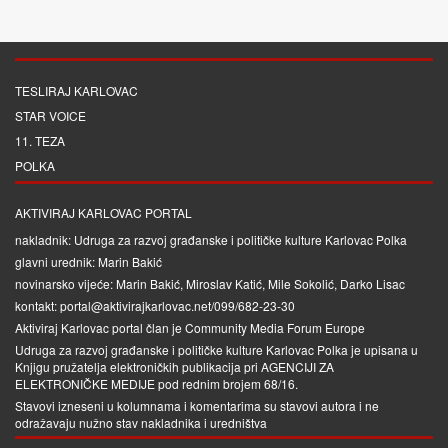
TESLIRAJ KARLOVAC
STAR VOICE
11. TEZA
POLKA
AKTIVIRAJ KARLOVAC PORTAL
nakladnik: Udruga za razvoj građanske i političke kulture Karlovac Polka
glavni urednik: Marin Bakić
novinarsko vijeće: Marin Bakić, Miroslav Katić, Mile Sokolić, Darko Lisac
kontakt: portal@aktivirajkarlovac.net/099/682-23-30
Aktiviraj Karlovac portal član je
Community Media Forum Europe
Udruga za razvoj građanske i političke kulture Karlovac Polka je upisana u
Knjigu pružatelja elektroničkih publikacija pri
AGENCIJI ZA
ELEKTRONIČKE MEDIJE
pod rednim brojem 68/16.
Stavovi izneseni u kolumnama i komentarima su stavovi autora i ne
odražavaju nužno stav nakladnika i uredništva