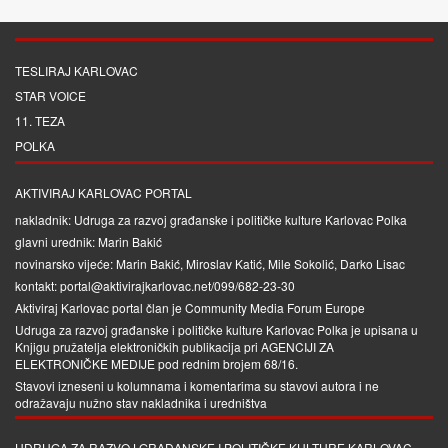
TESLIRAJ KARLOVAC
STAR VOICE
11. TEZA
POLKA
AKTIVIRAJ KARLOVAC PORTAL
nakladnik: Udruga za razvoj građanske i političke kulture Karlovac Polka
glavni urednik: Marin Bakić
novinarsko vijeće: Marin Bakić, Miroslav Katić, Mile Sokolić, Darko Lisac
kontakt: portal@aktivirajkarlovac.net/099/682-23-30
Aktiviraj Karlovac portal član je
Community Media Forum Europe
Udruga za razvoj građanske i političke kulture Karlovac Polka je upisana u
Knjigu pružatelja elektroničkih publikacija pri
AGENCIJI ZA
ELEKTRONIČKE MEDIJE
pod rednim brojem 68/16.
Stavovi izneseni u kolumnama i komentarima su stavovi autora i ne
odražavaju nužno stav nakladnika i uredništva
UDRUGA ZA RAZVOJ GRAĐANSKE I POLITIČKE KULTURE KARLOVAC