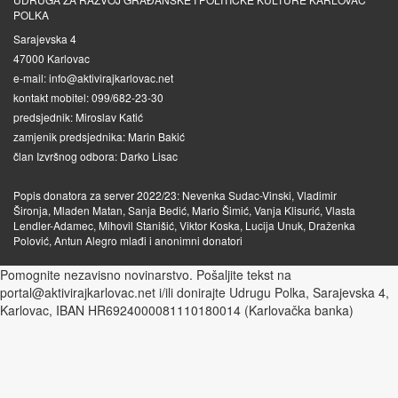
POLKA
Sarajevska 4
47000 Karlovac
e-mail: info@aktivirajkarlovac.net
kontakt mobitel: 099/682-23-30
predsjednik: Miroslav Katić
zamjenik predsjednika: Marin Bakić
član Izvršnog odbora: Darko Lisac
Popis donatora za server 2022/23: Nevenka Sudac-Vinski, Vladimir
Šironja, Mladen Matan, Sanja Bedić, Mario Šimić, Vanja Klisurić, Vlasta
Lendler-Adamec, Mihovil Stanišić, Viktor Koska, Lucija Unuk, Draženka
Polović, Antun Alegro mlađi i anonimni donatori
Pomognite nezavisno novinarstvo. Pošaljite tekst na
portal@aktivirajkarlovac.net i/ili donirajte Udrugu Polka, Sarajevska 4,
Karlovac, IBAN HR6924000081110180014 (Karlovačka banka)