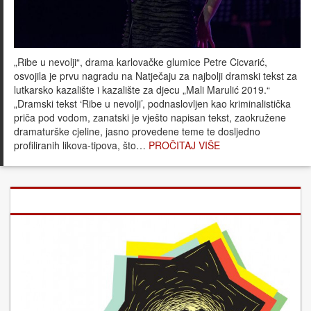
„Ribe u nevolji“, drama karlovačke glumice Petre Cicvarić,
osvojila je prvu nagradu na Natječaju za najbolji dramski tekst za
lutkarsko kazalište i kazalište za djecu „Mali Marulić 2019.“
„Dramski tekst ‘Ribe u nevolji’, podnaslovljen kao kriminalistička
priča pod vodom, zanatski je vješto napisan tekst, zaokružene
dramaturške cjeline, jasno provedene teme te dosljedno
profiliranih likova-tipova, što…
PROČITAJ VIŠE