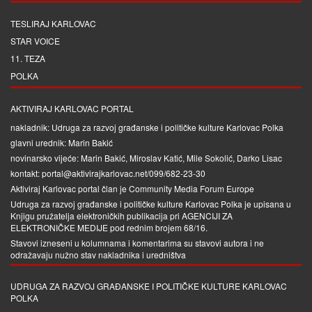
TESLIRAJ KARLOVAC
STAR VOICE
11. TEZA
POLKA
AKTIVIRAJ KARLOVAC PORTAL
nakladnik: Udruga za razvoj građanske i političke kulture Karlovac Polka
glavni urednik: Marin Bakić
novinarsko vijeće: Marin Bakić, Miroslav Katić, Mile Sokolić, Darko Lisac
kontakt: portal@aktivirajkarlovac.net/099/682-23-30
Aktiviraj Karlovac portal član je
Community Media Forum Europe
Udruga za razvoj građanske i političke kulture Karlovac Polka je upisana u
Knjigu pružatelja elektroničkih publikacija pri
AGENCIJI ZA
ELEKTRONIČKE MEDIJE
pod rednim brojem 68/16.
Stavovi izneseni u kolumnama i komentarima su stavovi autora i ne
odražavaju nužno stav nakladnika i uredništva
UDRUGA ZA RAZVOJ GRAĐANSKE I POLITIČKE KULTURE KARLOVAC
POLKA