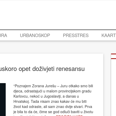
URA
URBANOSKOP
PRESSTRES
KAART
uskoro opet doživjeti renesansu
“Poznajem Zorana Jurešu – Juru otkako smo bili
djeca, odrastajući u malom provincijskom gradu
Karlovcu, nekoć u Jugoslaviji, a danas u
Hrvatskoj. Tada nisam znao kakav će mu biti
život kad odraste, ali sam znao dvije stvari. Prva
je bila to da će, čime se god odluči baviti u životu