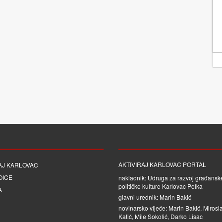
AKTIVIRAJ KARLOVAC PORTAL
AJ KARLOVAC
OICE
nakladnik: Udruga za razvoj građanske
političke kulture Karlovac Polka
A
glavni urednik: Marin Bakić
novinarsko vijeće: Marin Bakić, Mirosl
Katić, Mile Sokolić, Darko Lisac