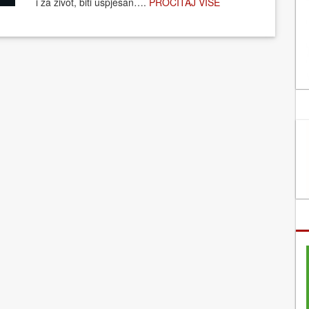
i za život, biti uspješan….
PROČITAJ VIŠE