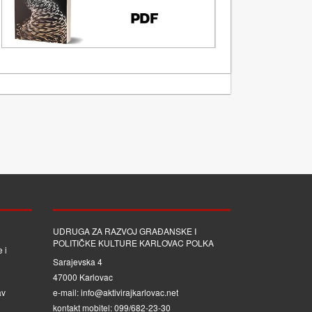
UDRUGA ZA RAZVOJ GRAĐANSKE I
POLITIČKE KULTURE KARLOVAC POLKA
 i
Sarajevska 4
47000 Karlovac
av
e-mail: info@aktivirajkarlovac.net
kontakt mobitel: 099/682-23-30