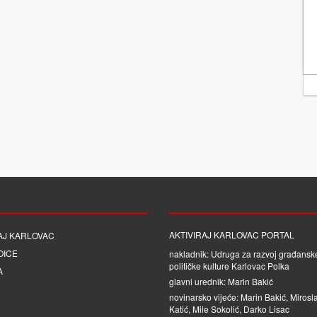
AKTIVIRAJ KARLOVAC PORTAL
AJ KARLOVAC
OICE
nakladnik: Udruga za razvoj građanske
političke kulture Karlovac Polka
A
glavni urednik: Marin Bakić
novinarsko vijeće: Marin Bakić, Mirosl
Katić, Mile Sokolić, Darko Lisac