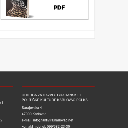
UDRUGA ZA RAZVOJ GRAĐANSKE I
POLITIČKE KULTURE KARLOVAC POLKA
 i
Sarajevska 4
47000 Karlovac
av
e-mail: info@aktivirajkarlovac.net
kontakt mobitel: 099/682-23-30