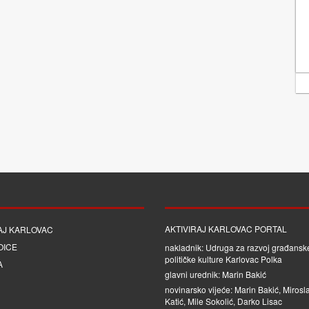
AKTIVIRAJ KARLOVAC PORTAL
AJ KARLOVAC
OICE
nakladnik: Udruga za razvoj građanske
političke kulture Karlovac Polka
A
glavni urednik: Marin Bakić
novinarsko vijeće: Marin Bakić, Mirosl
Katić, Mile Sokolić, Darko Lisac