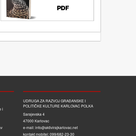
UDRUGA ZA RAZVOJ GRAĐANSKE I
POLITIČKE KULTURE KARLOVAC POLKA
 i
Sarajevska 4
47000 Karlovac
av
e-mail: info@aktivirajkarlovac.net
kontakt mobitel: 099/682-23-30