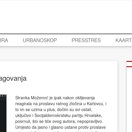
URA
URBANOSKOP
PRESSTRES
KAART
eagovanja
Stranka Možemo! je ipak nakon oklijevanja
reagirala na proslavu ratnog zločina u Karlovcu, i
to im se uzima u plus, dočim su svi ostali,
uključivo i Socijaldemokratsku partiju Hrvatske,
posrnuli, što se tiče ovog autora, nepopravljivo.
Umjesto da jasno i glasno ustane protiv proslave