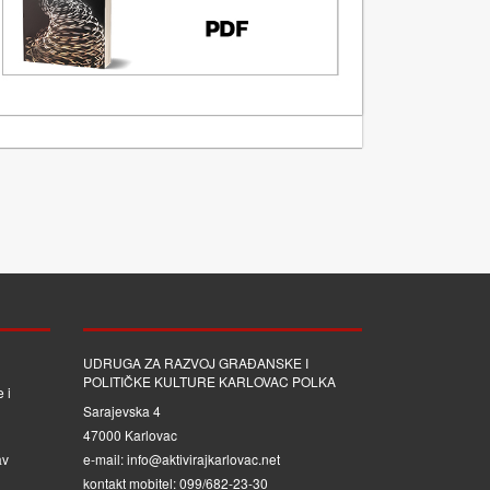
UDRUGA ZA RAZVOJ GRAĐANSKE I
POLITIČKE KULTURE KARLOVAC POLKA
 i
Sarajevska 4
47000 Karlovac
av
e-mail: info@aktivirajkarlovac.net
kontakt mobitel: 099/682-23-30