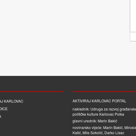
AKTIVIRAJ KARLOVAC PORTAL
AJ KARLOVAC
OICE
nakladnik: Udruga za razvoj građanske
političke kulture Karlovac Polka
A
glavni urednik: Marin Bakić
novinarsko vijeće: Marin Bakić, Mirosl
Katić, Mile Sokolić, Darko Lisac