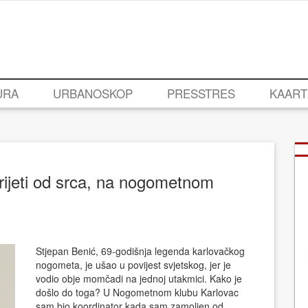
URA
URBANOSKOP
PRESSTRES
KAART
rijeti od srca, na nogometnom
Stjepan Benić, 69-godišnja legenda karlovačkog
nogometa, je ušao u povijest svjetskog, jer je
vodio obje momčadi na jednoj utakmici. Kako je
došlo do toga? U Nogometnom klubu Karlovac
sam bio koordinator kada sam zamoljen od